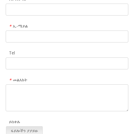
ኢ-ሜይል
*
Tel
መልእክት
*
ይስቀሉ
ፋይሎችን ያያይዙ