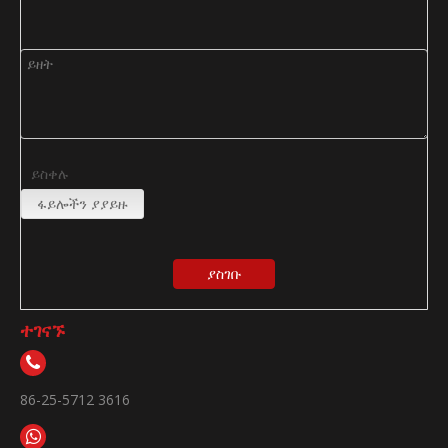
ይስቀሉ
ፋይሎችን ያያይዙ
ያስገቡ
ተገናኙ
86-25-5712 3616