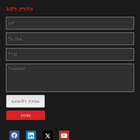
እኛን ያግኙን
ፋይሎችን ያያይዙ
ያስገቡ