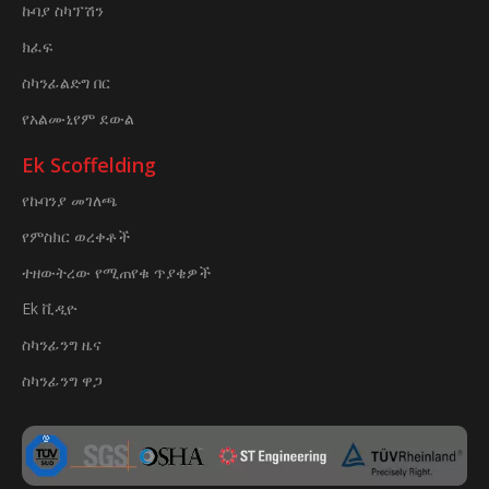
ኩባያ ስካፕሽን
ክፈፍ
ስካንፊልድግ በር
የአልሙኒየም ደውል
Ek Scoffelding
የኩባንያ መገለጫ
የምስክር ወረቀቶች
ተዘውትረው የሚጠየቁ ጥያቄዎች
Ek ቪዲዮ
ስካንፊንግ ዜና
ስካንፊንግ ዋጋ