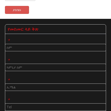
ያስገቡ
የመስመር ላይ ቅጽ
*
*
*
*