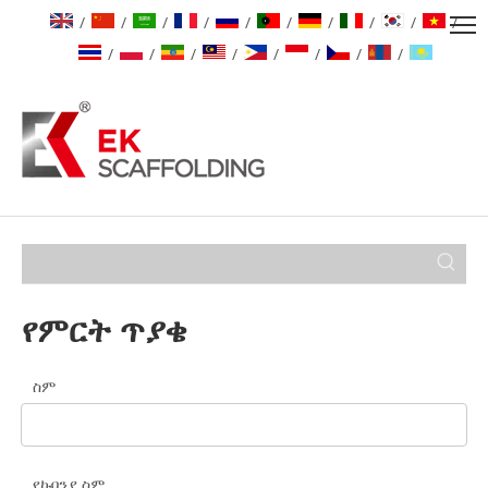
/
/
/
/
/
/
/
/
/
/
/
/
/
/
/
/
/
/
የምርት ጥያቄ
ስም
የኩባንያ ስም