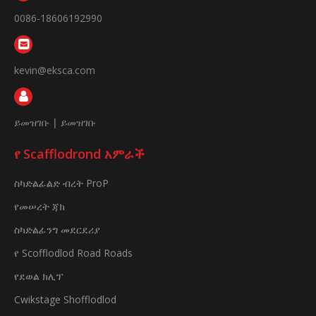
0086-18606192990
kevin@eksca.com
ይመዝገቡ
|
ይመዝገቡ
የ Scafflodrond አምራች
ስካድልፊልድ ብረት ProP
የመሠረት ጃክ
ስካድልፊንግ መደርደሪያ
የ Scofflodlod Road Roads
የደወል ክሊፕ
Cwikstage Shofflodlod