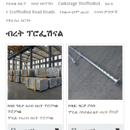
የደወል ክሊፕ
ኩባያ ስካፕሽን
Cwikstage Shofflodlod
ክፈፍ
የ Scofflodlod Road Roads
የአልሙኒየም ጨረር
የሳንባ ምቻዎች
የቅፅ ስራ ስርዓት
ብረት ፕሮፌሽናል
ከባድ ግዴታ አረብ ብረት ፕሮፖዛል
የባህር ዳርቻ ፖስት
ፕሮፖዛል
ሞዴል:
ስካድልፊልድ ብረት ProP
ሞዴል:
የአረብ ብረት ፕሮፖዛል
መጠየቅ
መጠየቅ