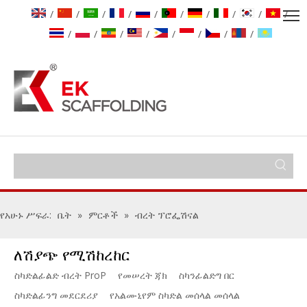
/
/
/
/
/
/
/
/
/
/
/
/
/
/
/
/
/
/
የአሁኑ ሥፍራ:
ቤት
»
ምርቶች
»
ብረት ፕሮፌሽናል
ለሽያጭ የሚሽከረከር
ስካድልፊልድ ብረት ProP
የመሠረት ጃክ
ስካንፊልድግ በር
ስካድልፊንግ መደርደሪያ
የአልሙኒየም ስካድል መሰላል መሰላል