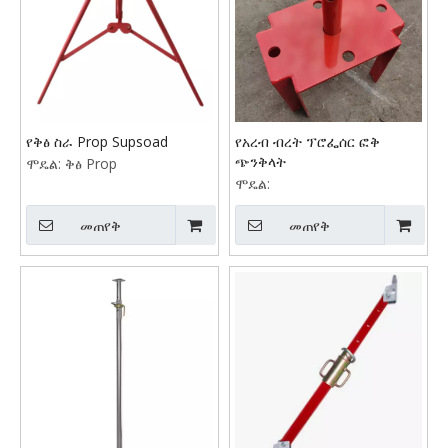
የቅፅ ስራ Prop Supsoad
የአረብ ብረት ፕሮፌሰር ፎቅ
ጭንቅላት
ሞዴል:
ቅፅ Prop
ሞዴል:
መጠየቅ
መጠየቅ