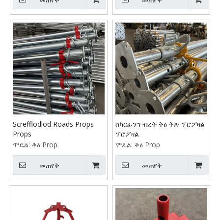
Screfflodlod Roads Props
ስካርፊንግ ብረት ቅፅ ቅጽ ፕሮፖዛል
Props
ፕሮፖዛል
ሞዴል:
ቅፅ Prop
ሞዴል:
ቅፅ Prop
መጠየቅ
መጠየቅ