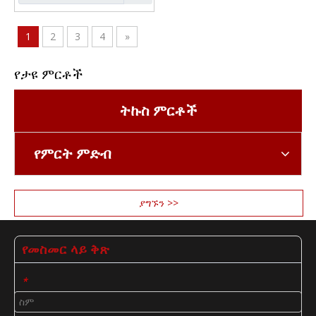
1
2
3
4
»
የታዩ ምርቶች
ትኩስ ምርቶች
የምርት ምድብ
ያግኙን >>
የመስመር ላይ ቅጽ
*