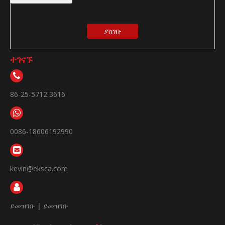
ያስገቡ
ተገናኙ
86-25-5712 3616
0086-18606192990
kevin@eksca.com
ይመዝገቡ
|
ይመዝገቡ