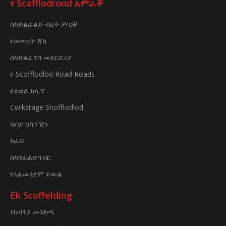
የ Scafflodrond አምራች
ስካድልፊልድ ብረት ProP
የመሠረት ጃክ
ስካድልፊንግ መደርደሪያ
የ Scofflodlod Road Roads
የደወል ክሊፕ
Cwikstage Shofflodlod
ኩባያ ስካፕሽን
ክፈፍ
ስካንፊልድግ በር
የአልሙኒየም ደውል
Ek Scoffelding
የኩባንያ መገለጫ