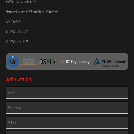
የምስክር ወረቀቶች
ተዘውትረው የሚጠየቁ ጥያቄዎች
Ek ቪዲዮ
ስካንፊንግ ዜና
ስካንፊንግ ዋጋ
እኛን ያግኙን