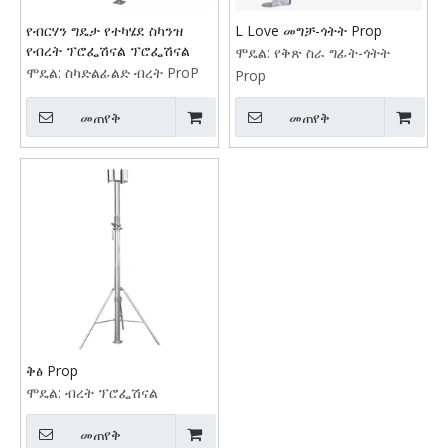
የብርሃን ግዴታ የተካሄደ ስካንዝ
L Love መግቻ-ጎትት Prop
የብረት ፕሮፌሽናል ፕሮፌሽናል
ሞዴል:
የቅጽ ስራ ግፊት-ጎትት
ሞዴል:
ስካድልፊልድ ብረት ProP
Prop
መጠየቅ
መጠየቅ
ቅፅ Prop
ሞዴል:
ብረት ፕሮፌሽናል
መጠየቅ