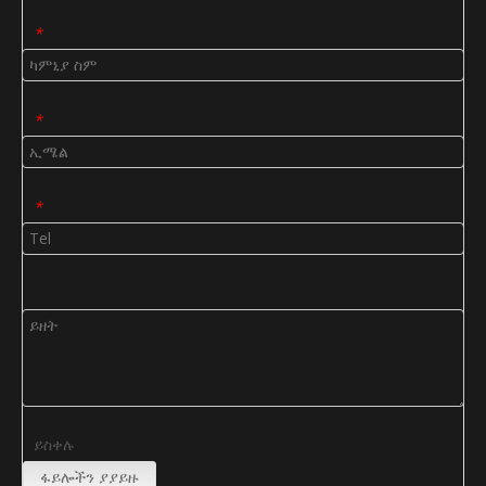
*
*
*
ይስቀሉ
ፋይሎችን ያያይዙ