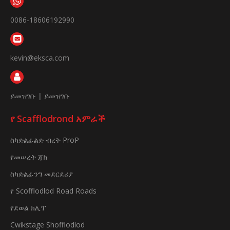
0086-18606192990
kevin@eksca.com
ይመዝገቡ
|
ይመዝገቡ
የ Scafflodrond አምራች
ስካድልፊልድ ብረት ProP
የመሠረት ጃክ
ስካድልፊንግ መደርደሪያ
የ Scofflodlod Road Roads
የደወል ክሊፕ
Cwikstage Shofflodlod