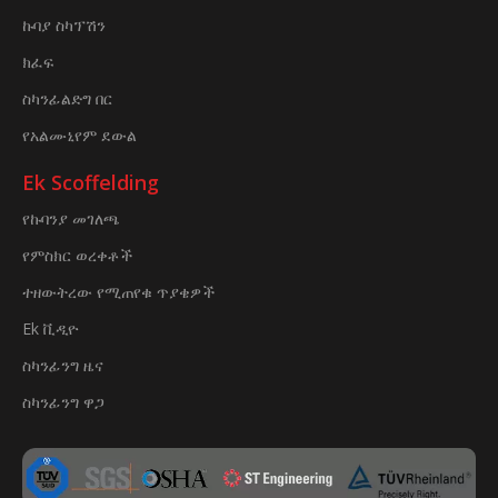
ኩባያ ስካፕሽን
ክፈፍ
ስካንፊልድግ በር
የአልሙኒየም ደውል
Ek Scoffelding
የኩባንያ መገለጫ
የምስክር ወረቀቶች
ተዘውትረው የሚጠየቁ ጥያቄዎች
Ek ቪዲዮ
ስካንፊንግ ዜና
ስካንፊንግ ዋጋ