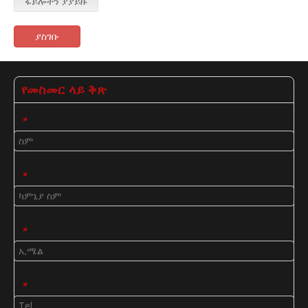
ፋይሎችን ያያይዙ
ያስገቡ
የመስመር ላይ ቅጽ
*
*
*
*