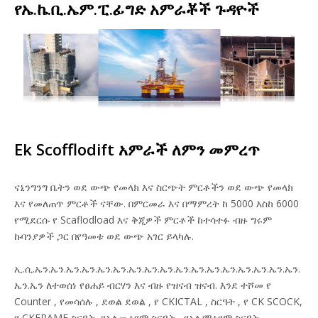
የኤ.ኬ.ቢ.ኤም.ፒ.ፊግድ አምራቾች ጉዳዮች
Ek Scofflodift አምራች ለምን መምረጥ
ናኒንግንግ ቤትን ወደ ውጭ የመላክ እና ስርጭት ምርቶችን ወደ ውጭ የመላክ
እና የመለጠጥ ምርቶች ናቸው. በምርመራ እና በማምረት ከ 5000 እስከ 6000
የሚደርሱ የ Scaflodload እና ቅጂዎች ምርቶች ከተሳተፉ ብዙ ግሩም
ኩባንያዎች ጋር በየዓመቱ ወደ ውጭ አገር ይላካሉ.
ኢ.ሲ.ኤን.ኤን.ኤን.ኤን.ኤን.ኤን.ኤን.ኤን.ኤን.ኤን.ኤን.ኤን.ኤን.ኤን.ኤን.ኤን.ኤን.
ኤን.ኤን ለተወሰነ የፀሐይ ብርሃን እና ብዙ የዝናብ ዝናብ. እንደ
ተሾመ የ
Counter
,
የመሳሰሉ
,
ደወል ደወል , የ CKICTAL
,
ስርዓት
, የ CK SCOCK,
የ CKERAME ስርዓት, የአልሙኒየም
ስርዓት
, የአሉሚኒየም ስርዓት,