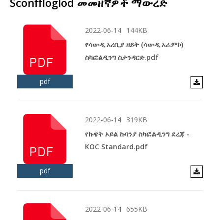
Sconffloglod መመዘኛዎች ማውረድ
2022-06-14
144KB
የሳውዲ አረቢያ ዘይት (ሳውዲ አራምኮ)
ስካፎልዲንግ ስታንዳርድ.pdf
pdf
2022-06-14
319KB
የኩዌት ኦይል ኩባንያ ስካፎልዲንግ ደረጃ -
KOC Standard.pdf
pdf
2022-06-14
655KB