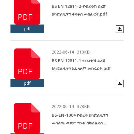
BS EN 12811-2-የብሪቲሽ ደረጃ
ስካፎልዲንግ ቁሳቁስ መስፈርት.pdf
pdf
2022-06-14
310KB
BS EN 12811-1 የብሪቲሽ ደረጃ
ስካፎልዲንግ አፈጻጸም መስፈርት.pdf
pdf
2022-06-14
378KB
BS-EN-1004 የብረት ስካፎልዲንግ
መግለጫ ወይም ግንብ ስካፎልድስ
ከውጪ.pdf