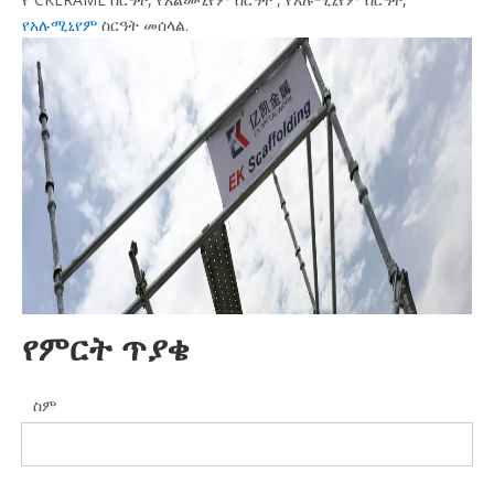
የአሉሚኒየም
ስርዓት
መሰላል
.
የምርት ጥያቄ
ስም