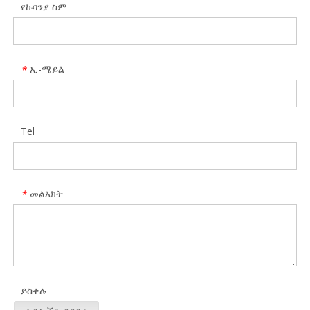
የኩባንያ ስም
ኢ-ሜይል
*
Tel
መልእክት
*
ይስቀሉ