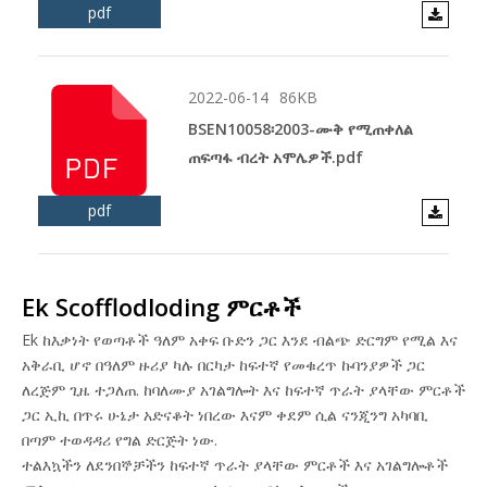
pdf
2022-06-14
86KB
BSEN10058፡2003-ሙቅ የሚጠቀለል
ጠፍጣፋ ብረት አሞሌዎች.pdf
pdf
Ek Scofflodloding ምርቶች
Ek ከእቃነት የወጣቶች ዓለም አቀፍ ቡድን ጋር እንደ ብልጭ ድርግም የሚል እና
አቅራቢ ሆኖ በዓለም ዙሪያ ካሉ በርካታ ከፍተኛ የመቁረጥ ኩባንያዎች ጋር
ለረጅም ጊዜ ተጋለጠ. ከባለሙያ አገልግሎት እና ከፍተኛ ጥራት ያላቸው ምርቶች
ጋር ኢኪ በጥሩ ሁኔታ አድናቆት ነበረው እናም ቀደም ሲል ናንጂንግ አካባቢ
በጣም ተወዳዳሪ የግል ድርጅት ነው.
ተልእኳችን ለደንበኞቻችን ከፍተኛ ጥራት ያላቸው ምርቶች እና አገልግሎቶች