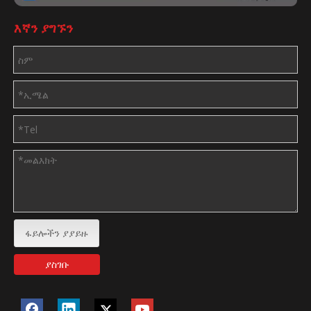
እኛን ያግኙን
ፋይሎችን ያያይዙ
ያስገቡ