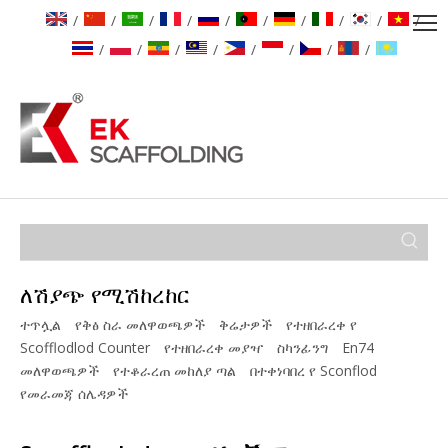
/
/
/
/
/
/
/
/
/
/
/
/
/
/
/
/
/
/
ለሽያጭ የሚሽከረከር
ተጥሏል
የቅፅ ስራ መለዋወጫዎች
ቅሬታዎች
የተዘበራረቀ የ
Scofflodlod Counter
የተዘበራረቀ መያዣ
ስካንፊንግ
En74
መለዋወጫዎች
የተቆራረጠ መከለያ ጣል
በተቀነባበረ የ Sconflod
የመራመጃ ሰሌዳዎች