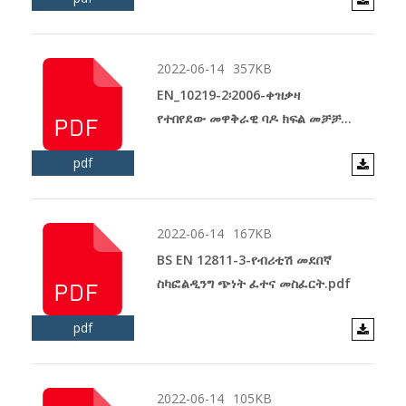
2022-06-14
357KB
EN_10219-2፡2006-ቀዝቃዛ
የተበየደው መዋቅራዊ ባዶ ክፍል መቻቻል
Dime.pdf
pdf
2022-06-14
167KB
BS EN 12811-3-የብሪቲሽ መደበኛ
ስካፎልዲንግ ጭነት ፈተና መስፈርት.pdf
pdf
2022-06-14
105KB