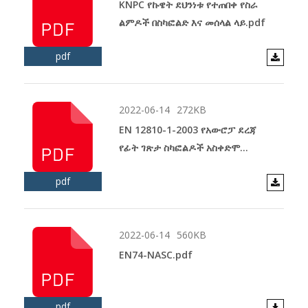
KNPC የኩዌት ደህንነቱ የተጠበቀ የስራ
ልምዶች በስካፎልድ እና መሰላል ላይ.pdf
pdf
2022-06-14
272KB
EN 12810-1-2003 የአውሮፓ ደረጃ
የፊት ገጽታ ስካፎልዶች አስቀድሞ
ከተሰራ።pdf
pdf
2022-06-14
560KB
EN74-NASC.pdf
pdf