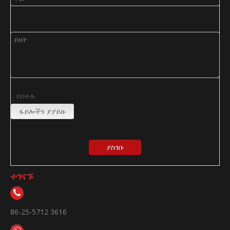
ይስቀሉ
ፋይሎችን ያያይዙ
ያስገቡ
ተገናኙ
86-25-5712 3616