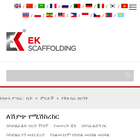
/
/
/
/
/
/
/
/
/
/
/
/
/
/
/
/
/
/
የአሁኑ ሥፍራ:
ቤት
»
ምርቶች
»
የቅፅ ስራ ስርዓት
ለሽያጭ የሚሽከረከር
ስካድልፊልድ ብረት ProP
የመሠረት ጃክ
ስካንፊልድግ በር
ስካድልፊንግ መደርደሪያ
የአልሙኒየም ስካድል መሰላል መሰላል