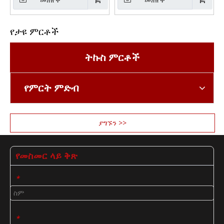
የታዩ ምርቶች
ትኩስ ምርቶች
የምርት ምድብ
ያግኙን >>
የመስመር ላይ ቅጽ
*
*