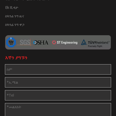
Ek ቪዲዮ
ስካንፊንግ ዜና
ስካንፊንግ ዋጋ
እኛን ያግኙን