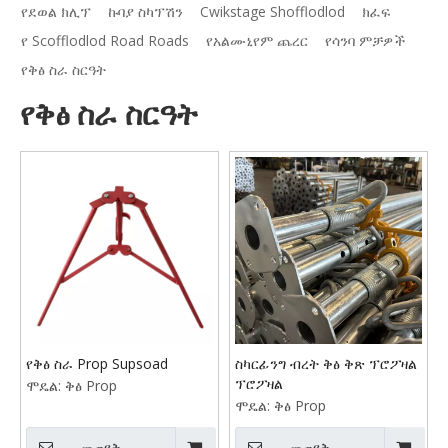
የደወል ክሊፕ
ኩባያ ስካፕሽን
Cwikstage Shofflodlod
ክፈፍ
የ Scofflodlod Road Roads
የአልሙኒየም ጨረር
የሳንባ ምቻዎች
የቅፅ ስራ ስርዓት
የቅፅ ስራ ስርዓት
የቅፅ ስራ Prop Supsoad
ስካርፊንግ ብረት ቅፅ ቅጽ ፕሮፖዛል
ፕሮፖዛል
ሞዴል:
ቅፅ Prop
ሞዴል:
ቅፅ Prop
መጠየቅ
መጠየቅ