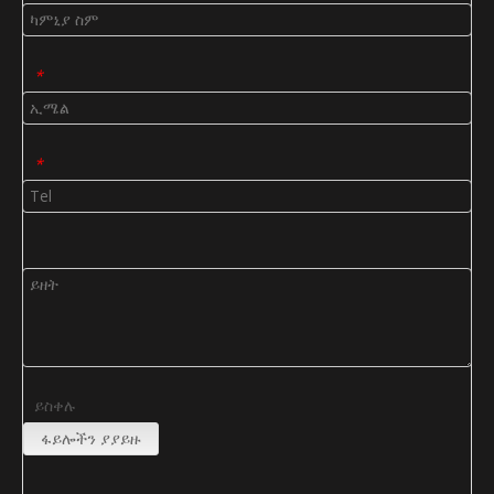
*
*
ይስቀሉ
ፋይሎችን ያያይዙ