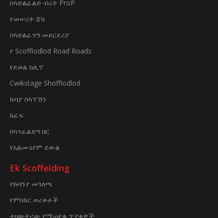
ስካድልፊልድ ብረት ProP
የመሠረት ጃክ
ስካድልፊንግ መደርደሪያ
የ Scofflodlod Road Roads
የደወል ክሊፕ
Cwikstage Shofflodlod
ኩባያ ስካፕሽን
ክፈፍ
ስካንፊልድግ በር
የአልሙኒየም ደውል
Ek Scoffelding
የኩባንያ መገለጫ
የምስክር ወረቀቶች
ተዘውትረው የሚጠየቁ ጥያቄዎች