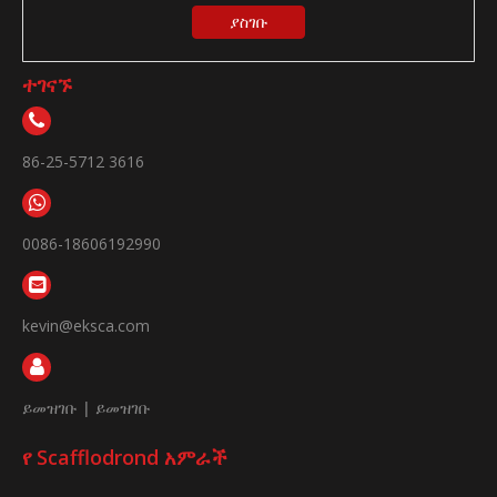
ያስገቡ
ተገናኙ
86-25-5712 3616
0086-18606192990
kevin@eksca.com
ይመዝገቡ
|
ይመዝገቡ
የ Scafflodrond አምራች