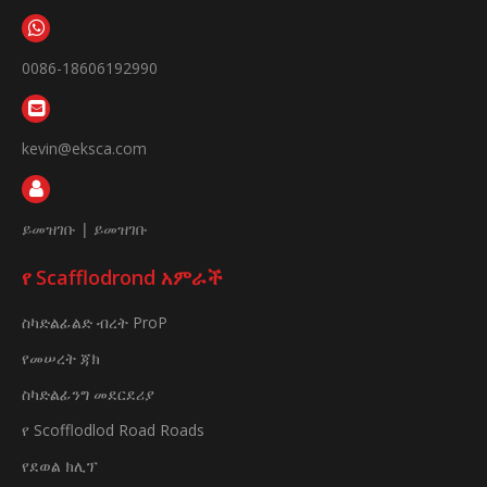
0086-18606192990
kevin@eksca.com
ይመዝገቡ
|
ይመዝገቡ
የ Scafflodrond አምራች
ስካድልፊልድ ብረት ProP
የመሠረት ጃክ
ስካድልፊንግ መደርደሪያ
የ Scofflodlod Road Roads
የደወል ክሊፕ