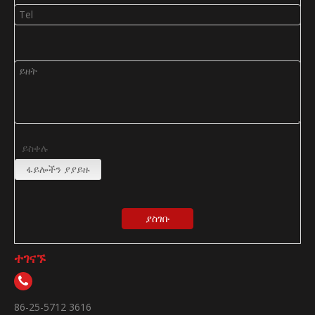
ይስቀሉ
ፋይሎችን ያያይዙ
ያስገቡ
ተገናኙ
86-25-5712 3616