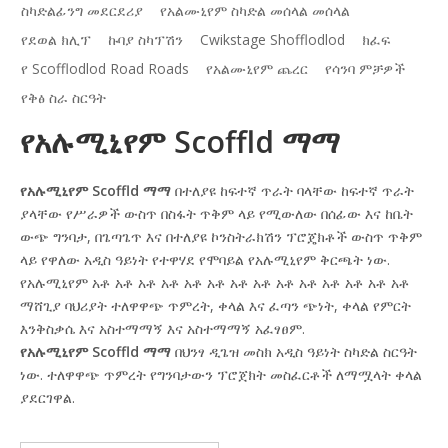
ስካድልፊንግ መደርደሪያ
የአልሙኒየም ስካድል መሰላል መሰላል
የደወል ክሊፕ
ኩባያ ስካፕሽን
Cwikstage Shofflodlod
ክፈፍ
የ Scofflodlod Road Roads
የአልሙኒየም ጨረር
የሳንባ ምቻዎች
የቅፅ ስራ ስርዓት
የአሉሚኒየም Scoffld ማማ
የአሉሚኒየም Scoffld ማማ
በተለያዩ ከፍተኛ ጥራት ባላቸው ከፍተኛ ጥራት
ያላቸው የሥራዎች ውስጥ በስፋት ጥቅም ላይ የሚውለው በሰፊው እና ከቤት
ውጭ ግንባታ, በጌጣጌጥ እና በተለያዩ ኮንስትራክሽን ፕሮጄክቶች ውስጥ ጥቅም
ላይ የዋለው አዲስ ዓይነት የተዋሃደ የሞባይል የአሉሚኒየም ቅርጫት ነው.
የአሉሚኒየም አቶ አቶ አቶ አቶ አቶ አቶ አቶ አቶ አቶ አቶ አቶ አቶ አቶ አቶ
ማሸጊያ ባህሪያት ተለዋዋጭ ጥምረት, ቀላል እና ፈጣን ጭነት, ቀላል የምርት
እንቅስቃሴ እና አስተማማኝ እና አስተማማኝ አፈፃፀም.
የአሉሚኒየም Scoffld ማማ
በህንፃ ዲጌዝ መስክ አዲስ ዓይነት ስካድል ስርዓት
ነው. ተለዋዋጭ ጥምረት የግንባታውን ፕሮጀክት መስፈርቶች ለማሟላት ቀላል
ያደርገዋል.