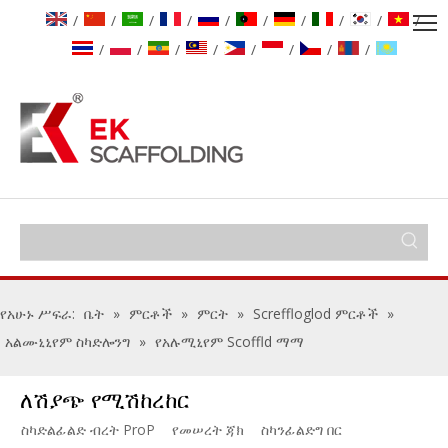
/
/
/
/
/
/
/
/
/
/
/
/
/
/
/
/
/
/
የአሁኑ ሥፍራ:
ቤት
»
ምርቶች
»
ምርት
»
Screffloglod ምርቶች
»
አልሙኒኒየም ስካድሎንግ
»
የአሉሚኒየም Scoffld ማማ
ለሽያጭ የሚሽከረከር
ስካድልፊልድ ብረት ProP
የመሠረት ጃክ
ስካንፊልድግ በር