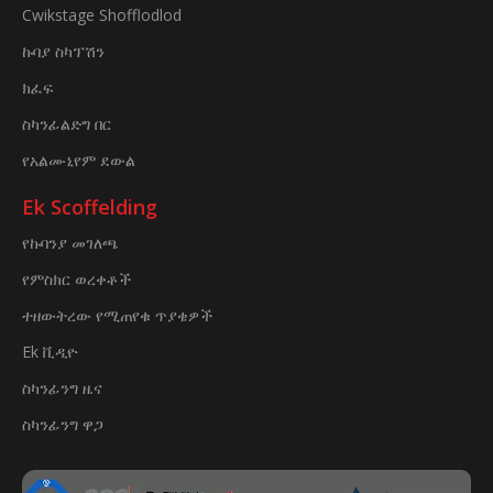
Cwikstage Shofflodlod
ኩባያ ስካፕሽን
ክፈፍ
ስካንፊልድግ በር
የአልሙኒየም ደውል
Ek Scoffelding
የኩባንያ መገለጫ
የምስክር ወረቀቶች
ተዘውትረው የሚጠየቁ ጥያቄዎች
Ek ቪዲዮ
ስካንፊንግ ዜና
ስካንፊንግ ዋጋ