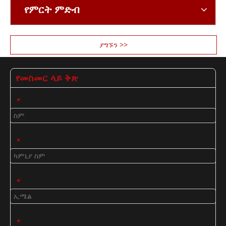
የምርት ምድብ
ያግኙን >>
የመስመር ላይ ቅጽ
*
*
*
*