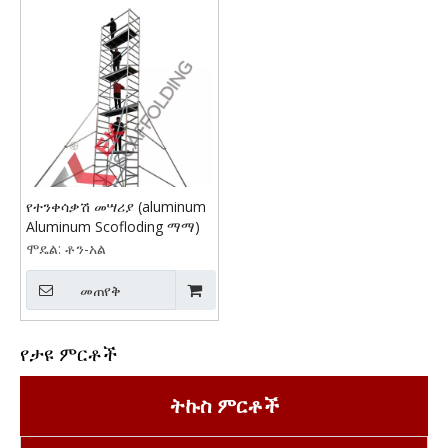
የተንቀሳቃሽ መሣሪያ (aluminum
Aluminum Scofloding ማማ)
ሞዴል:
ቶን-አል
መጠየቅ
የታዩ ምርቶች
ትኩስ ምርቶች