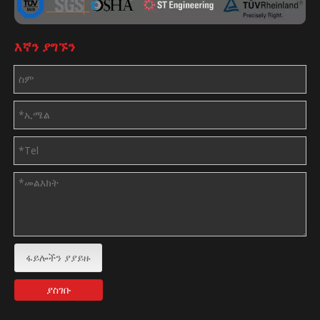
እኛን ያግኙን
ፋይሎችን ያያይዙ
ያስገቡ