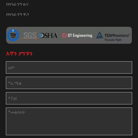
ስካንፊንግ ዜና
ስካንፊንግ ዋጋ
እኛን ያግኙን