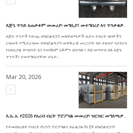
እጅጌ ጥንድ አጠቃቀም መመሪያ፡ መግቢያ፣ መተግበሪያ እና ጥንቃቄዎች
እጅጌ ጥንዶች የውጪ ስካፎልዲንግ መለዋወጫዎች ሲሆኑ የብረት ቱቦዎችን
ርዝመት የሚያራዝሙ የስካፎልዲንግ መዋቅራዊ መረጋጋት ላይ ተጽእኖ ሳያደርጉ
የአክሲያል ቀጣይነት እና የመሸከም አቅምን ይሰጣሉ። ይህ መጣጥፍ ስለ እጅጌ
ጥንዶች፣ የመተግበሪያቸው ሁኔታ...
Mar 20, 2026
እ.ኤ.አ. የ2026 የአረብ ብረት ፕሮፖዛል መመሪያ፡ ዝርዝር መግለጫዎች፣ ደረጃዎች እና የገጽታ ህክምናዎች
የተመሰከረለት የብረት ሾሪንግ ፕሮፖዛልን ይፈልጋሉ?በ EK ስካፎልዲንግ፣