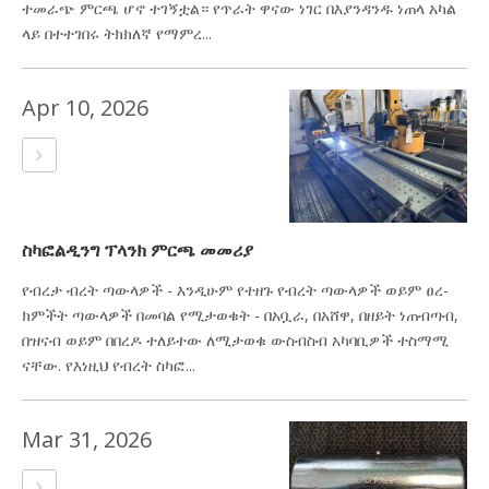
ተመራጭ ምርጫ ሆኖ ተገኝቷል። የጥራት ዋናው ነገር በእያንዳንዱ ነጠላ አካል
ላይ በተተገበሩ ትክክለኛ የማምረ...
Apr 10, 2026
ስካፎልዲንግ ፕላንክ ምርጫ መመሪያ
የብረታ ብረት ጣውላዎች - እንዲሁም የተዘጉ የብረት ጣውላዎች ወይም ፀረ-
ክምችት ጣውላዎች በመባል የሚታወቁት - በአቧራ, በአሸዋ, በዘይት ነጠብጣብ,
በዝናብ ወይም በበረዶ ተለይተው ለሚታወቁ ውስብስብ አካባቢዎች ተስማሚ
ናቸው. የእነዚህ የብረት ስካፎ...
Mar 31, 2026