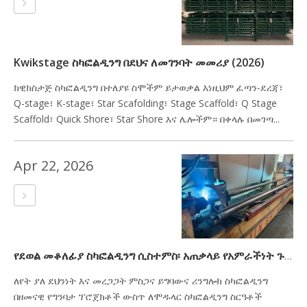
Kwikstage ስካፎልዲንግ በደህና ለመገንባት መመሪያ (2026)
ክዊክስታጅ ስካፎልዲንግ በተለያዩ ስሞችም ይታወቃል እነዚህም ፈጣን-ደረጃ፣
Q-stage፣ K-stage፣ Star Scafolding፣ Stage Scaffold፣ Q Stage
Scaffold፣ Quick Shore፣ Star Shore እና ሌሎችም። በቀላሉ በመገጣ...
Apr 22, 2026
የደወል መቆለፊያ ስካፎልዲንግ ሲስተምስ፡ አጠቃላይ የአምራችነት ጉዞ - ከጥሬ ዕቃ እስከ የተጠናቀቁ ምርቶች
ለየት ያለ ደህንነት እና መረጋጋት ምስጋና ይግባውና ሪንግሎክ ስካፎልዲንግ
በዘመናዊ የግንባታ ፕሮጀክቶች ውስጥ ለሞዱላር ስካፎልዲንግ ስርዓቶች