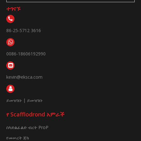
ተገናኙ
86-25-5712 3616
0086-18606192990
kevin@eksca.com
ይመዝገቡ
|
ይመዝገቡ
የ Scafflodrond አምራች
ስካድልፊልድ ብረት ProP
የመሠረት ጃክ