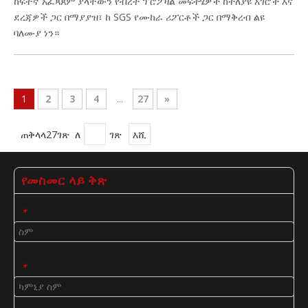
ከፍተኛ አፈጻጸም ያላቸውን የብረት ፕሮፖዛል መፍትሄዎች ከተለያዩ አገሮች እና
ደረጃዎች ጋር በማያያዝ፣ ከ SGS የሙከራ ሪፖርቶች ጋር በማቅረብ ልዩ
ባለሙያ ነን።
1
2
3
4
...
27
»
ጠቅላላ27ገጽ ለ
ገጽ
እሺ
የመስመር ላይ ቅጽ
*
*