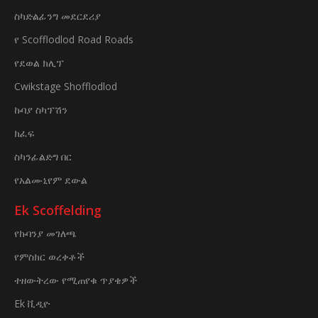
ስካድልፊንግ መደርደሪያ
የ Scofflodlod Road Roads
የደወል ክሊፕ
Cwikstage Shofflodlod
ኩባያ ስካፕሽን
ክፈፍ
ስካንፊልድግ በር
የአልሙኒየም ደውል
Ek Scoffelding
የኩባንያ መገለጫ
የምስክር ወረቀቶች
ተዘውትረው የሚጠየቁ ጥያቄዎች
Ek ቪዲዮ