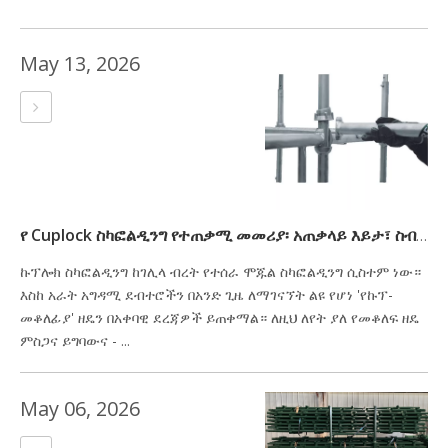
May 13, 2026
የ Cuplock ስካፎልዲንግ የተጠቃሚ መመሪያ፡ አጠቃላይ እይታ፣ ስብሰባ እና የአጠቃቀም ጥንቃቄዎች
ኩፕሎክ ስካፎልዲንግ ከገሊላ ብረት የተሰራ ሞጁል ስካፎልዲንግ ሲስተም ነው።
እስከ አራት አግዳሚ ደብተሮችን በአንድ ጊዜ ለማገናኘት ልዩ የሆነ 'የኩፕ-
መቆለፊያ' ዘዴን በአቀባዊ ደረጃዎች ይጠቀማል። ለዚህ ለየት ያለ የመቆለፍ ዘዴ
ምስጋና ይግባውና - ...
May 06, 2026