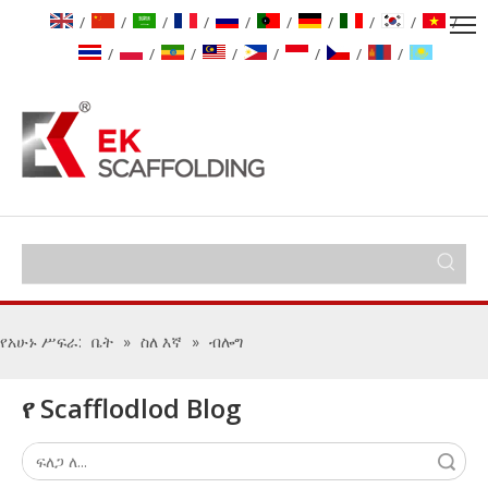
/
/
/
/
/
/
/
/
/
/
/
/
/
/
/
/
/
/
የአሁኑ ሥፍራ:
ቤት
»
ስለ እኛ
»
ብሎግ
የ Scafflodlod Blog
ፈልግ