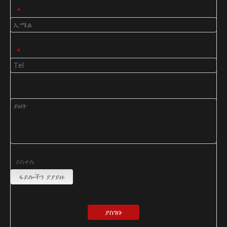
*
*
ይስቀሉ
ፋይሎችን ያያይዙ
ያስገቡ