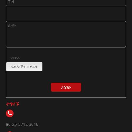
ይስቀሉ
ፋይሎችን ያያይዙ
ያስገቡ
ተገናኙ
86-25-5712 3616