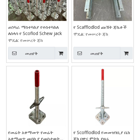
ጠንካራ ማስተካከያ የተስተካከለ
የ Scafflodlod ጩኸት ጃኬቶች
ለስላሳ የ Scoflod Schew jack
ሞዴል:
የመሠረት ጃክ
ሞዴል:
የመሠረት ጃክ
መጠየቅ
መጠየቅ
የመሬት አቀማመጥ የመሬት
የ Scofflodlod የመመዝገቢያ ቤክ
አቀማመጥ መሰኪያ የመስታወት
ጃክ በዋና ምትክ ያዙሩ