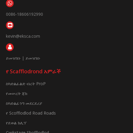
0086-18606192990
kevin@eksca.com
ይመዝገቡ
|
ይመዝገቡ
የ Scafflodrond አምራች
ስካድልፊልድ ብረት ProP
የመሠረት ጃክ
ስካድልፊንግ መደርደሪያ
የ Scofflodlod Road Roads
የደወል ክሊፕ
Cwikstage Shofflodlod