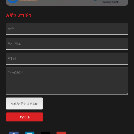
እኛን ያግኙን
ፋይሎችን ያያይዙ
ያስገቡ