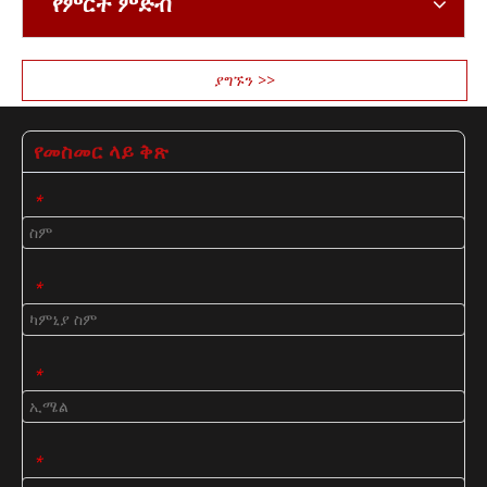
የምርት ምድብ
ያግኙን >>
የመስመር ላይ ቅጽ
*
*
*
*