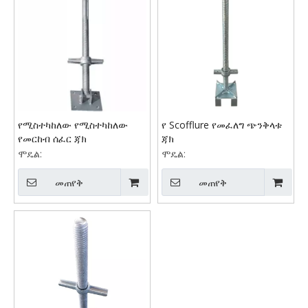
የሚስተካከለው የሚስተካከለው
የ Scofflure የመፈለግ ጭንቅላቱ
የመርከብ ሰፈር ጃክ
ጃክ
ሞዴል:
ሞዴል:
መጠየቅ
መጠየቅ