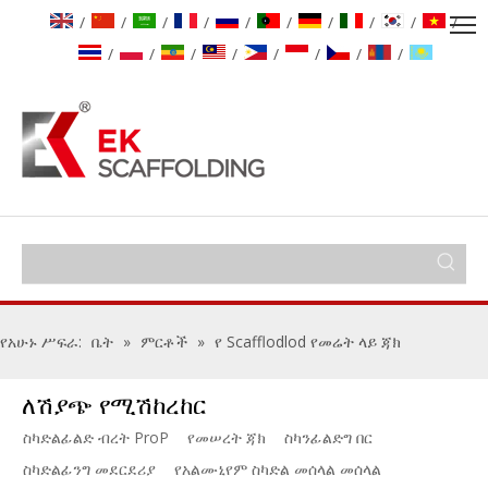
/
/
/
/
/
/
/
/
/
/
/
/
/
/
/
/
/
/
የአሁኑ ሥፍራ:
ቤት
»
ምርቶች
»
የ Scafflodlod የመሬት ላይ ጃክ
ለሽያጭ የሚሽከረከር
ስካድልፊልድ ብረት ProP
የመሠረት ጃክ
ስካንፊልድግ በር
ስካድልፊንግ መደርደሪያ
የአልሙኒየም ስካድል መሰላል መሰላል