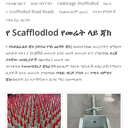
የደወል ክሊፕ
ኩባያ ስካፕሽን
Cwikstage Shofflodlod
ክፈፍ
የ Scofflodlod Road Roads
የአልሙኒየም ጨረር
የሳንባ ምቻዎች
የቅፅ ስራ ስርዓት
የ Scafflodlod የመሬት ላይ ጃክ
የ
ስካድልፊልድ ጃክ
(
ስካንፊንግስ ጩኸት ጃክ
) በመስተካከል መረጋጋትን ለሚሰጥ
ጠንቃቃ የሆነ የ Scaffld መሠረት እንደ መነሻ መሠረት ሆኖ ያገለግላል
ደረጃ
ያላቸው መሰኪያዎች
ባልተሸፈነ መሬት ላይ.
ጭንቅላቱ
የመመዝገቢያ ጃክፊንግ
ለሁሉም ዓይነት ዓይነቶች ለሽራይቭ የሚሆኑ
ቢያዎች እንደ መሠረት ያገለግላሉ
የባህር ዳርቻ ፖስት
እና
የጫካ ዝምድና
ጃክ
የከፍተኛ እና የታችኛውን ድጋፍ ሚና በመጫወት.