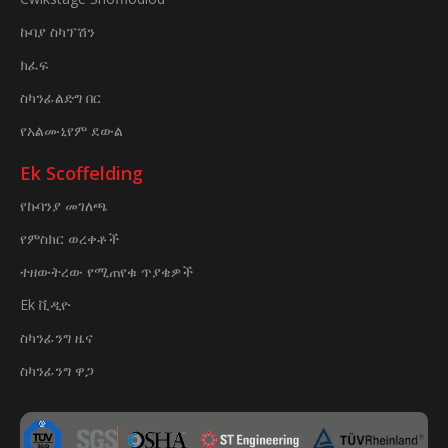
ኩባያ ስካፕሽን
ክፈፍ
ስካንፊልድግ በር
የአልሙኒየም ደውል
Ek Scoffelding
የኩባንያ መገለጫ
የምስክር ወረቀቶች
ተዘውትረው የሚጠየቁ ጥያቄዎች
Ek ቪዲዮ
ስካንፊንግ ዜና
ስካንፊንግ ዋጋ