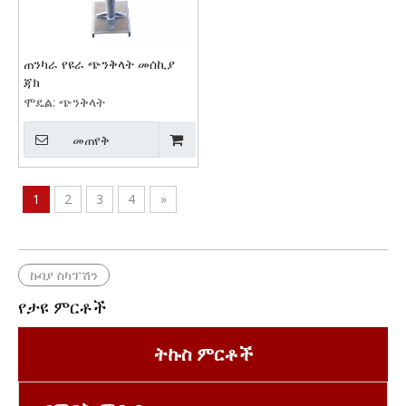
ጠንካራ የዩራ ጭንቅላት መሰኪያ
ጃክ
ሞዴል:
ጭንቅላት
መጠየቅ
1
2
3
4
»
ኩባያ ስካፕሽን
የታዩ ምርቶች
ትኩስ ምርቶች