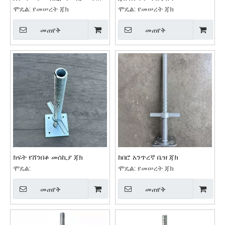
ጣውላ ጃክ
ሞዴል:
የመሠረት ጃክ
ሞዴል:
የመሠረት ጃክ
መጠየቅ
መጠየቅ
ክፍት የሸንበቆ መሰኪያ ጃክ
ከበሮ አንጥረኛ ቤዝ ጃክ
ሞዴል:
ሞዴል:
የመሠረት ጃክ
መጠየቅ
መጠየቅ