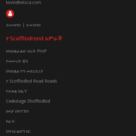
kevin@eksca.com
ይመዝገቡ
|
ይመዝገቡ
የ Scafflodrond አምራች
ስካድልፊልድ ብረት ProP
የመሠረት ጃክ
ስካድልፊንግ መደርደሪያ
የ Scofflodlod Road Roads
የደወል ክሊፕ
Cwikstage Shofflodlod
ኩባያ ስካፕሽን
ክፈፍ
ስካንፊልድግ በር