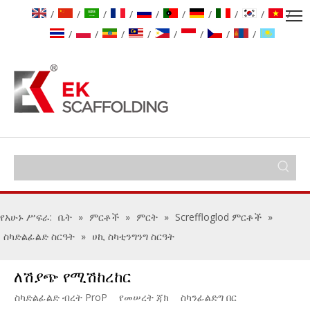
/
/
/
/
/
/
/
/
/
/
/
/
/
/
/
/
/
/
የአሁኑ ሥፍራ:
ቤት
»
ምርቶች
»
ምርት
»
Screffloglod ምርቶች
»
ስካድልፊልድ ስርዓት
»
ሀኪ ስካቲንግንግ ስርዓት
ለሽያጭ የሚሽከረከር
ስካድልፊልድ ብረት ProP
የመሠረት ጃክ
ስካንፊልድግ በር