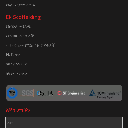
የአልሙኒየም ደውል
Ek Scoffelding
የኩባንያ መገለጫ
የምስክር ወረቀቶች
ተዘውትረው የሚጠየቁ ጥያቄዎች
Ek ቪዲዮ
ስካንፊንግ ዜና
ስካንፊንግ ዋጋ
እኛን ያግኙን