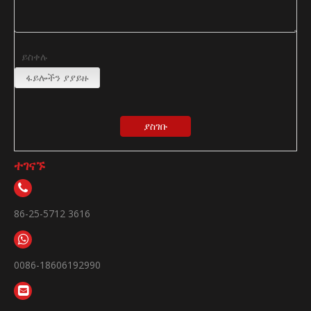
ይስቀሉ
ፋይሎችን ያያይዙ
ያስገቡ
ተገናኙ
86-25-5712 3616
0086-18606192990