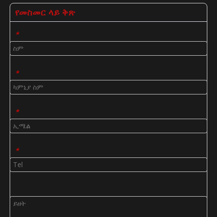
የመስመር ላይ ቅጽ
*
*
*
*