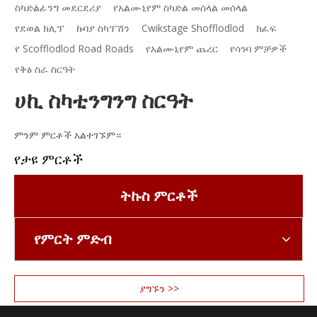
ስካድልፊንግ መደርደሪያ
የአልሙኒየም ስካድል መሰላል መሰላል
የደወል ክሊፕ
ኩባያ ስካፕሽን
Cwikstage Shofflodlod
ክፈፍ
የ Scofflodlod Road Roads
የአልሙኒየም ጨረር
የሳንባ ምቻዎች
የቅፅ ስራ ስርዓት
ሀኪ ስካቲንግንግ ስርዓት
ምንም ምርቶች አልተገኙም።
የታዩ ምርቶች
ትኩስ ምርቶች
የምርት ምድብ
ያግኙን >>