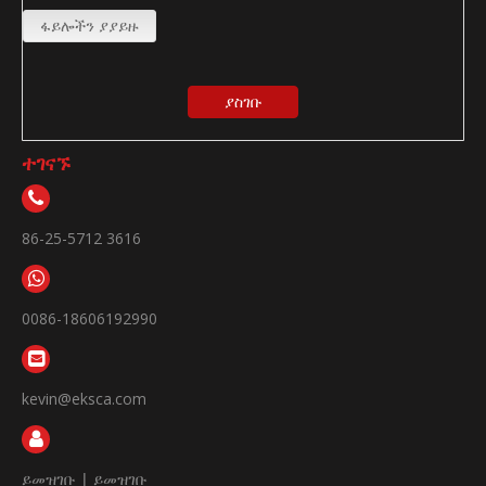
ፋይሎችን ያያይዙ
ያስገቡ
ተገናኙ
86-25-5712 3616
0086-18606192990
kevin@eksca.com
ይመዝገቡ
|
ይመዝገቡ