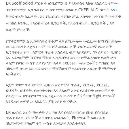
EK Scofflodlod ምርቶች ለነቢሮሚካዊ ምህንድስና እኩል አስፈላጊ ናቸው.
በፔትሮቼሚክ ኢንዱስትሪ ውስጥ የሚፈለገው
የ
CKFFLALD ስርዓት
እንደ
ቅጥር ብረት
ስራዎች
,
እና የኢ.ሲ.ሲ. የንግድ ሥራ
አሰጣጥ
ከተባባዮች ጥቂቶች
መካከል አንዱ,
,
የአረብ ብረት ቧንቧዎች, የአረብ ብረት
,
ቧንቧዎች
, እና
ሌሎች ምርቶች.
የፔትሮቼሚካል ኢንዱስትሪ ጥቅም ላይ ለሚውለው መርፌው ከሚያስከትለው
መርፌ ስርዓት እጅግ በጣም ከፍተኛ መስፈርቶች ያሉት አደገኛ የእቃዎች
ኢንዱስትሪ ነው
. ለምርት ጥራት አስፈላጊ ብቻ አይደለም, ግን ለምርት ዲዛይን
እና አፈፃፀምም. በፔትሮሚካዊ ኢንዱስትሪ ውስጥ የሚፈለግበት የመቅረጫ
ቀለም የሀገር ውስጥ እና የአለም አቀፍ የደህንነት መስፈርቶችን ማክበር እና
በከፍተኛ ከፍታ አሠራር ውስጥ ማንኛውንም የደህንነት አደጋዎች ማምጣት
አይችልም.
እጅግ በጣም ጥሩ የምርት ዲዛይን እና ምርት ጥራት, ደህንነት, ደህንነት,
ደህንነት, ደህንነት, የመንቀሳቀስ እና ለአለም አቀፍ የደህንነት መመዘኛዎች
የተረጋገጠ, በፔትሮቼሚክ ኢንጂነሪንግ ውስጥ የ EK Sconflight ምርቶች
እንዲጠቀሙባቸው አስፈላጊ ምክንያቶች ናቸው.
EK ለአስራ አራት ዓመታት ያወጣል እና በየዕለቱ በራሱ በኩል ይሰብራል.
ጥራት ባለው ምርቶች እና በጥሩ አገልግሎት, Ek ምርቶች ለወደፊቱ
በእያንዳንዱ የዓለም ጥግ ውስጥ እንዲታዩ እንፈቅዳለን.