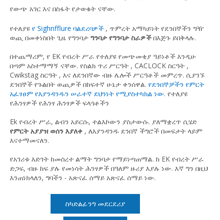
የውጭ አገር እና በስፋት የታወቁት ናቸው.
የተለያዩ
የ Sighnfflure ባልደረባዎች
,
ጥምረት አማካይነት
የደንበኞችን ግዥ
ወጪ በመቀነስበት ጊዜ
የግንባታ
ግንባታ የግንባታ ስራዎች
በእጅጉ ይበቅላሉ.
በተጨማሪም, የ EK የብረት ሥራ የተለያዩ የመጭመቂያ ዓይነቶች እንዲሁ
በጣም አስተማማኝ ናቸው.
የስልክ ጥሪ ሥርዓት
,
CACLOCK ስርዓት
,
Cwikstag ስርዓት
, እና ለደንበኛው ብዙ ሌሎች ሥርዓቶች መምረጥ. ሲያገኙ
ደንበኞች የጉልበት ወጪዎች በከፍተኛ ሁኔታ ቀንሰዋል.
የደንበኞቻችን የምርት
አፈፃፀም የእያንዳንዱን ሠራተኛ ደህንነት የሚያስተካክል ነው.
የተለያዩ
የሕንፃዎች የሕንፃ ሕንፃዎች ፍላጎቶችን
Ek የብረት ሥራ, ልብን አይርሱ, ተልእኮውን ያስታውሱ. ያለማቋረጥ ሲሄድ
የምርት አያያዝ ወሰን እያለቀ
, ለእያንዳንዱ ደንበኛ ችግሮች በመፍታት ላይም
እናተማመናለን.
የአገሪቱ እድገት ከመሰረተ ልማት ግንባታ የማይነጣጠማል. ከ EK የብረት ሥራ
ድጋፍ, ብዙ ከፍ ያሉ የመነሳት ሕንፃዎች በዓለም ዙሪያ እያሉ ነው. እኛ ግን በዚህ
እንጠነክላለን, ግባችን - አጽናፈ ሰማይ አጽናፈ ሰማይ ነው.
ስካድልፊንግ መደርደሪያ