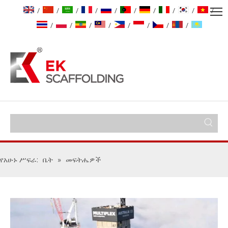
/
/
/
/
/
/
/
/
/
/
/
/
/
/
/
/
/
/
የአሁኑ ሥፍራ:
ቤት
»
መፍትሔዎች