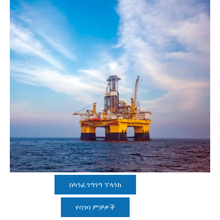
ስካንፊንግንግ ፕላንክ
የሳንባ ምቻዎች