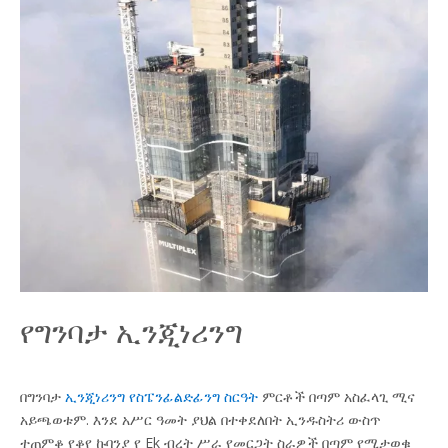
የግንባታ ኢንጂነሪንግ
በግንባታ
ኢንጂነሪንግ የስፔንፊልድፊንግ ስርዓት
ምርቶች በጣም አስፈላጊ ሚና
አይጫወቱም. እንደ አሥር ዓመት ያህል በተቀደለበት ኢንዱስትሪ ውስጥ
ተጠምቆ የቆየ ኩባንያ የ Ek ብረት ሥራ የመርጋት ስራዎች በጣም የሚታወቁ