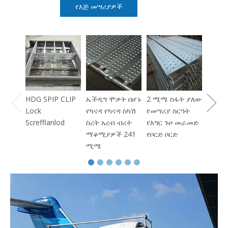
የእጅ መሣሪያዎች
ጋቪን 
ኤችዲግ
ፓይፕ
HDG SPIP CLIP
ኤችዲግ ሞቃት በሆኑ
2 ሚሜ ስፋት ያለው
Lock
የካናዳ የካናዳ ስካሽ
የመሣሪያ ስርዓት
Screfflanlod
ስረት አረብ ብረት
የእግር ጉዞ መራመድ
ማቆሚያዎች 241
የቦርድ ቦርድ
ሚሜ