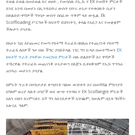
ደወል
ደወል በመደወል እና ወዘተ
,
የመሳሰሉ የኢ.ክ. የ EK የመሸጥ ምርቶች
እንደ አንዱ በመሆኑ
በኢንዱስትሪ ውስጥ በጥሩ ሁኔታ የተቀበሉት ሲሆን
በድልድይ-ዋሻዎች ግንባታ ውስጥ በሰፊው ጥቅም ላይ ውሏል. Ek
Scoffloading ሥርዓቶች ከፍተኛ ደህንነትን, ቀላል የአደጋ እና የመቋቋም
ችሎታን ያሳያሉ.
በአሁኑ ጊዜ እየጨመረ የመጣ የከተማ ትራፊክ በበለጠ የተጨናነቀ የከተማ
ትራፊክ ለሰዎች ጉዞ ብዙ ችግር ያስከትላል. ነገር ግን በ ላይ በመተማመን
EK
ከፍተኛ ጥራት ያላቸው የመርከብ ምርቶች
ብዙ ድልድዮች እና ዋሻዎች
ተሽረዋል. የትራፊክ መጨናነቅ ሁኔታውን በእጅጉ ሲቀዘቅዝም የኢክ ጥንካሬ
ጠንካራ መሆኑን ያሳያል.
በምርት ጥራት በተከታታይ ቀጣይነት ባለው ውድቀት እና በመሻሻል ምክንያት
በዓለም ዙሪያ ላሉት ሀገሮች ወደ ውጭ የተላኩ የ EK Scoflangre ምርቶች
አለን ብለን እናምናለን. እኛ ግን ከእንደቃዎች አንባልም, ከሁሉም በኋላ ግባችን-
አጽናፈ ዓለም.