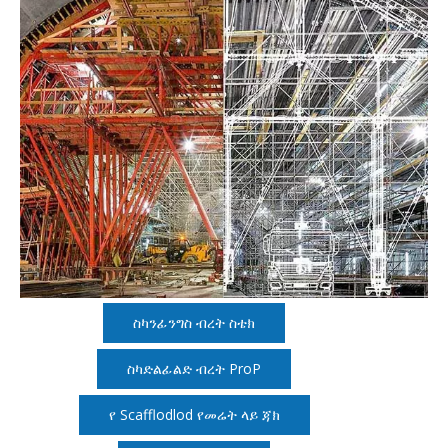
ስካንፊንግስ ብረት ስቴክ
ስካድልፊልድ ብረት ProP
የ Scafflodlod የመሬት ላይ ጃክ