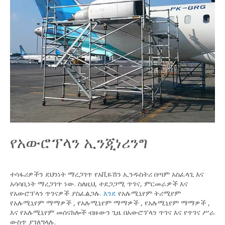
የአውሮፕላን ኢንጂነሪንግ
ተሳፋሪዎችን ደህንነት ማረጋገጥ የአቪዬሽን ኢንዱስትሪ በጣም አስፈላጊ እና
አሳሳቢነት ማረጋገጥ ነው. ስለዚህ, ተደጋጋሚ ጥገና, ምርመራዎች እና
የአውሮፕላን ጥገናዎች ያስፈልጋሉ.
እንደ
የአሉሚኒየም ትሪሚየም
የአሉሚኒየም
ማማዎች
,
የአሉሚኒየም ማማዎች
,
የአሉሚኒየም ማማዎች
,
እና
የአሉሚኒየም መሰናክሎች
ብዙውን ጊዜ በአውሮፕላን ጥገና እና የጥገና ሥራ
ውስጥ ያገለግላሉ.