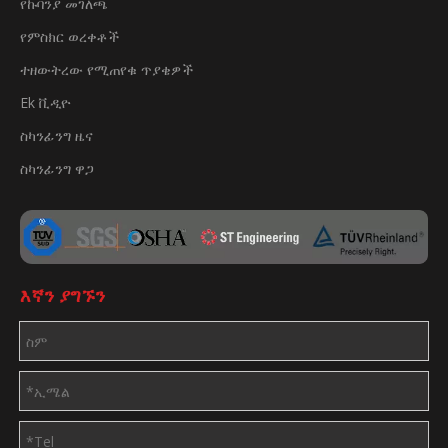
የኩባንያ መገለጫ
የምስክር ወረቀቶች
ተዘውትረው የሚጠየቁ ጥያቄዎች
Ek ቪዲዮ
ስካንፊንግ ዜና
ስካንፊንግ ዋጋ
እኛን ያግኙን