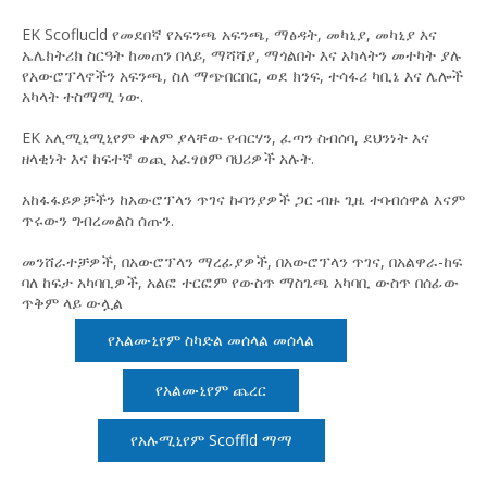
EK Scoflucld የመደበኛ የአፍንጫ አፍንጫ, ማፅዳት, መካኒያ, መካኒያ እና
ኤሌክትሪክ ስርዓት ከመጠን በላይ, ማሻሻያ, ማጎልበት እና አካላትን መተካት ያሉ
የአውሮፕላኖችን አፍንጫ, ስለ ማጭበርበር, ወደ ክንፍ, ተሳፋሪ ካቢኔ እና ሌሎች
አካላት ተስማሚ ነው.
EK አሊሚኒሚኒየም ቀለም ያላቸው የብርሃን, ፈጣን ስብሰባ, ደህንነት እና
ዘላቂነት እና ከፍተኛ ወጪ አፈፃፀም ባህሪዎች አሉት.
አከፋፋይዎቻችን ከአውሮፕላን ጥገና ኩባንያዎች ጋር ብዙ ጊዜ ተባብሰዋል እናም
ጥሩውን ግብረመልስ ሰጡን.
መንሸራተቻዎች, በአውሮፕላን ማረፊያዎች, በአውሮፕላን ጥገና, በአልዋራ-ከፍ
ባለ ከፍታ አካባቢዎች, አልፎ ተርፎም የውስጥ ማስጌጫ አካባቢ ውስጥ በሰፊው
ጥቅም ላይ ውሏል
የአልሙኒየም ስካድል መሰላል መሰላል
የአልሙኒየም ጨረር
የአሉሚኒየም Scoffld ማማ