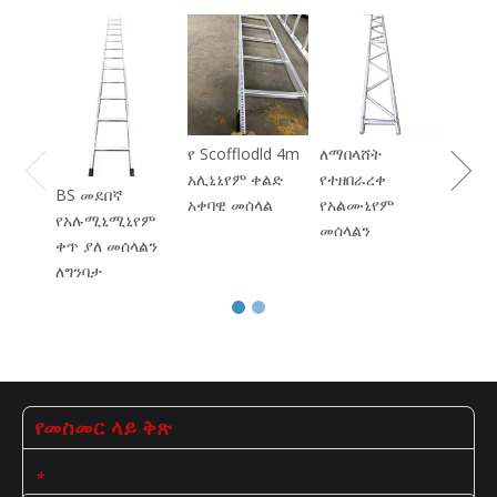
የሞባይ
ቁመት 
የመሳሪ
አልሙኒ
Scofl
የ Scofflodld 4m
ለማበላሸት
አሊኒኒየም ቀልድ
የተዘበራረቀ
BS መደበኛ
አቀባዊ መሰላል
የአልሙኒየም
የአሉሚኒሚኒየም
መሰላልን
ቀጥ ያለ መሰላልን
ለግንባታ
የመስመር ላይ ቅጽ
*