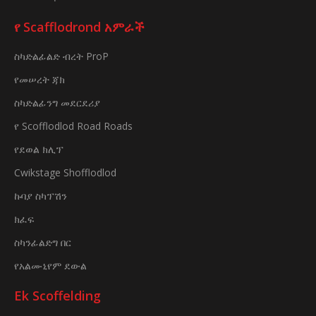
የ Scafflodrond አምራች
ስካድልፊልድ ብረት ProP
የመሠረት ጃክ
ስካድልፊንግ መደርደሪያ
የ Scofflodlod Road Roads
የደወል ክሊፕ
Cwikstage Shofflodlod
ኩባያ ስካፕሽን
ክፈፍ
ስካንፊልድግ በር
የአልሙኒየም ደውል
Ek Scoffelding