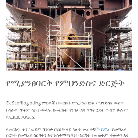
የሚያንፀባርቅ የምህንድስና ድርጅት
Ek Scofflogloding ምርቶች በመርከቡ የሚያንፀባርቁ ምህንድስና ውስጥ
በሰፊው ጥቅም ላይ ይውላሉ. በመርከብ ግንባታ እና ጥገና ሂደት ውስጥ
ሁሉም
የኢ.ኬ.ቢ.ይ.ዩ.ኤል.
የመርከቧ ጥገና ወይም ግንባታ በሂደት ላይ ላሉት ሠራተኞች
የሥራ
የመሣሪያ
ስርዓት
የመሣሪያ ስርዓትን እና አስተማማኝነት
ስርዓት የመጠቀም ችሎታን እና