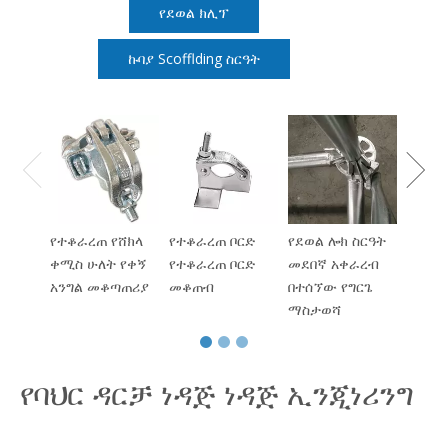
የደወል ክሊፕ
ኩባያ Scofflding ስርዓት
ትኩስ 
HDG 
Suclo
ደረጃ
የተቆራረጠ የሸክላ
የተቆራረጠ ቦርድ
የደወል ሎክ ስርዓት
ቀሚስ ሁለት የቀኝ
የተቆራረጠ ቦርድ
መደበኛ አቀራረብ
አንግል መቆጣጠሪያ
መቆጠብ
በተሰኘው የግርጌ
ማስታወሻ
የባህር ዳርቻ ነዳጅ ነዳጅ ኢንጂነሪንግ