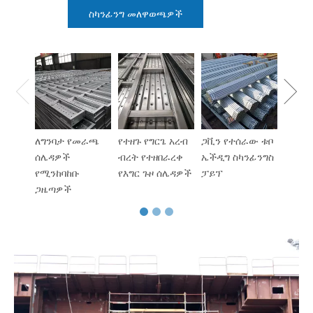
ስካንፊንግ መለዋወጫዎች
አረብ ብ
HDG
Scoffl
ቧንቧ
ለግንባታ የመራጫ
የተዘጉ የግርጌ አረብ
ጋቪን የተሰራው ቱቦ
ሰሌዳዎች
ብረት የተዘበራረቀ
ኤችዲግ ስካንፊንግስ
የሚንከባከቡ
የእግር ጉዞ ሰሌዳዎች
ፓይፕ
ጋዜጣዎች