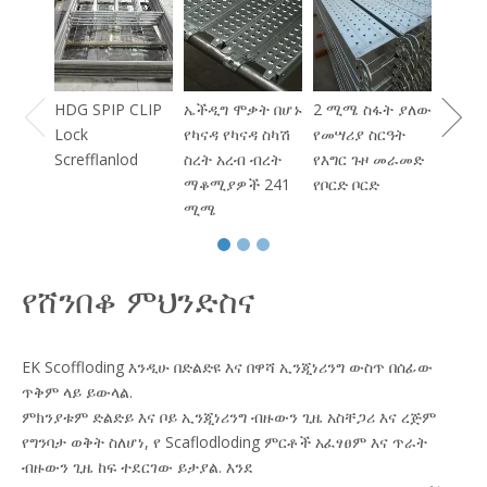
ኤችዲግ
ፓይፕ
HDG SPIP CLIP
ኤችዲግ ሞቃት በሆኑ
2 ሚሜ ስፋት ያለው
Lock
የካናዳ የካናዳ ስካሽ
የመሣሪያ ስርዓት
Screfflanlod
ስረት አረብ ብረት
የእግር ጉዞ መራመድ
ማቆሚያዎች 241
የቦርድ ቦርድ
ሚሜ
የሸንበቆ ምህንድስና
EK Scoffloding እንዲሁ በድልድዩ እና በዋሻ ኢንጂነሪንግ ውስጥ በሰፊው
ጥቅም ላይ ይውላል.
ምክንያቱም ድልድይ እና ቦይ ኢንጂነሪንግ ብዙውን ጊዜ አስቸጋሪ እና ረጅም
የግንባታ ወቅት ስለሆነ, የ
Scaflodloding ምርቶች አፈፃፀም እና ጥራት
ብዙውን ጊዜ ከፍ ተደርገው ይታያል. እንደ