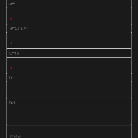
*
*
*
ይስቀሉ