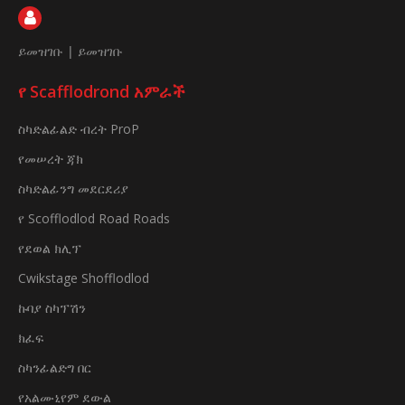
ይመዝገቡ
|
ይመዝገቡ
የ Scafflodrond አምራች
ስካድልፊልድ ብረት ProP
የመሠረት ጃክ
ስካድልፊንግ መደርደሪያ
የ Scofflodlod Road Roads
የደወል ክሊፕ
Cwikstage Shofflodlod
ኩባያ ስካፕሽን
ክፈፍ
ስካንፊልድግ በር
የአልሙኒየም ደውል