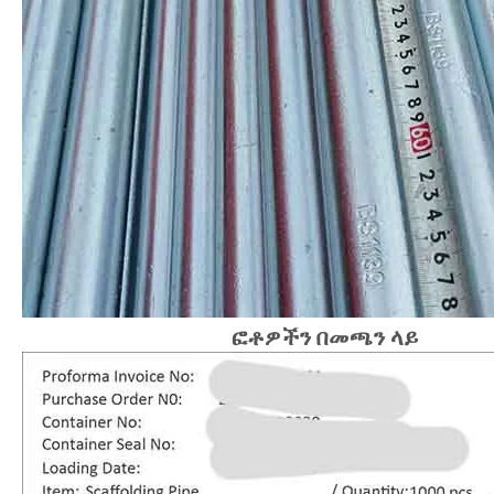
ፎቶዎችን በመጫን ላይ