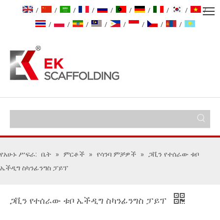
/
/
/
/
/
/
/
/
/
/
/
/
/
/
/
/
/
/
የአሁኑ ሥፍራ:
ቤት
»
ምርቶች
»
የሳንባ ምቻዎች
»
ጋቪን የተሰራው ቱቦ
ኤችዲግ ስካንፊንግስ ፓይፕ
ጋቪን የተሰራው ቱቦ ኤችዲግ ስካንፊንግስ ፓይፕ