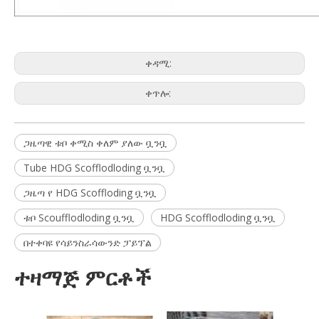
ቀዳሚ:
ቀጥሎ:
ጋዜጣዊ ቱቦ ቀሚስ ቀለም ያለው ቧንቧ
Tube HDG Scofflodloding ቧንቧ
ጋዜጣ የ HDG Scoffloding ቧንቧ
ቱቦ Scoufflodloding ቧንቧ
HDG Scofflodloding ቧንቧ
በተቀባዩ የሳይንስራሳውንድ ፓይፕል
ተዛማጅ ምርቶች