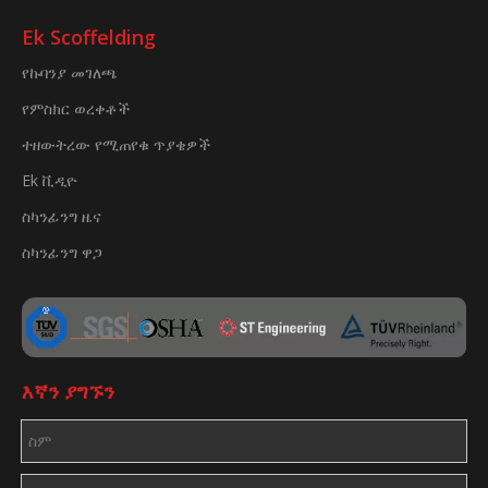
Ek Scoffelding
የኩባንያ መገለጫ
የምስክር ወረቀቶች
ተዘውትረው የሚጠየቁ ጥያቄዎች
Ek ቪዲዮ
ስካንፊንግ ዜና
ስካንፊንግ ዋጋ
እኛን ያግኙን