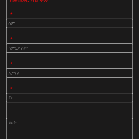
*
*
*
*