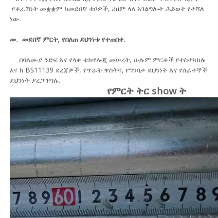
የቆራሽነት መቋቋም ከመደበኛ ቱቦዎች, ረዘም ላለ አገልግሎት ሕይወት የተሻለ
ነው.
መ. መደበኛ ምርት, የበለጠ ደህንነቱ የተጠበቀ.
በባለሙያ ንድፍ እና የላቀ ቴክኖሎጂ መሠረት, ሁሉም ምርቶች የተስተካከሉ
እና ከ BS11139 ደረጃዎች, የጥራት ዋስትና, የግንባታ ደህንነት እና የሰራተኞች
ደህንነት ያረጋግጣሉ.
የምርት ትር show ት