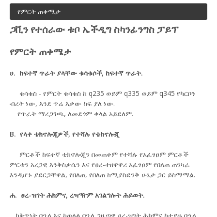
የምርት ጠቀሜታ
ጋቪን የተሰራው ቱቦ ኤችዲግ ስካንፊንግስ ፓይፕ
የምርት ጠቀሜታ
ሀ. ከፍተኛ ጥራት ያላቸው ቁሳቁሶች, ከፍተኛ ጥራት.
ቁሳቁስ - የምርት ቁሳቁስ ከ q235 ወይም q335 ወይም q345 የካርቦን
ብረት ነው, እንደ ጥሬ እቃው ከፍ ያለ ነው.
የጥራት ማረጋገጫ, ለመደጎም ቀላል አይደለም.
B. የላቀ ቴክኖሎጂዎች, የተሻሉ የቴክኖሎጂ
ምርቶች ከፍተኛ ቴክኖሎጂን በመጠቀም የተሻሉ የአፈፃፀም ምርቶች
ምርቱን አረጋዊ እንቅስቃሴን እና የፀረ-ተዘዋዋሪ አፈፃፀም የበለጠ ጠንካራ
እንዲሆኑ ያደርጋቸዋል, የበለጠ, የበለጠ ከሚያስደንቅ ሁኔታ ጋር ይስማማል.
ሐ. ፀረ-ዝገት ሕክምና, ረዣዥም አገልግሎት ሕይወት.
ከቅጥነት በኋላ እና ከወለል በኋላ ጋዜጣዊ ፀረ-ዝገት ሕክምና ከተያዙ በኋላ