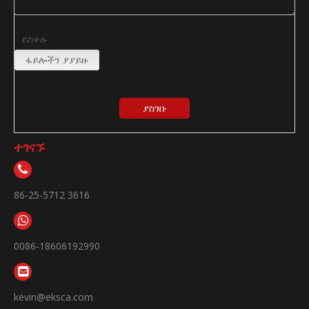
ይስቀሉ
ፋይሎችን ያያይዙ
ያስገቡ
ተገናኙ
86-25-5712 3616
0086-18606192990
kevin@eksca.com