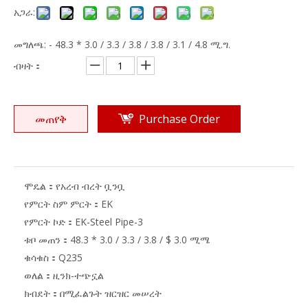
አጋራ:
መግለጫ: - 48.3 * 3.0 / 3.3 / 3.8 / 3.8 / 3.1 / 4.8 ሚ.ግ.
ብዛት：
መጠየቅ
Purchase Order
ሞዴል：
የአረብ ብረት ቧንቧ
የምርት ስም ምርት：
EK
የምርት ኮድ：
EK-Steel Pipe-3
ቱቦ መጠን：
48.3 * 3.0 / 3.3 / 3.8 / $ 3.0 ሚሜ
ቁሳቁስ：
Q235
ወለል：
ዚንክ-ተጭኗል
ክብደት：
በሚፈልጉት ዝርዝር መሠረት