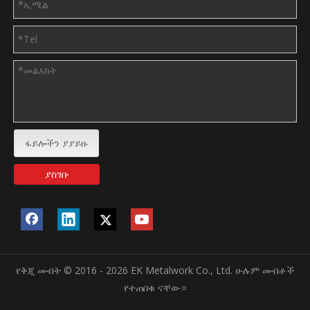
ፋይሎችን ያያይዙ
ያስገቡ
የቅጂ መብት © 2016 - 2026 EK Metalwork Co., Ltd. ሁሉም መብቶች
የተጠበቁ ናቸው።