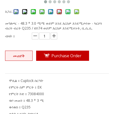
አጋራ:
መግለጫ: - 48.3 * 3.0 ሚሜ ወይም እንደ እርስዎ እንደሚታየው - ካርቦን
ብረት ብረት Q235 / en74 ወይም እርስዎ እንደሚተኑት, ቢ.ሲ.ሲ.
ብዛት：
መጠየቅ
Purchase Order
ሞዴል：
Cuplock ስርዓት
የምርት ስም ምርት：
EK
የምርት ኮድ：
73084000
ቱቦ መጠን：
48.3 * 3 ሚ
ቁሳቁስ：
Q235
ወለል：
ዚንክ-ተጭኗል