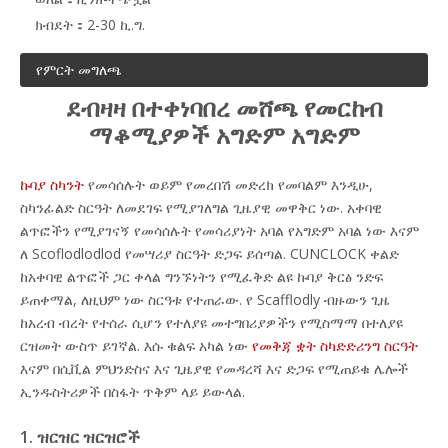
ክብደት：
2-30 ኪ.ግ.
የምርት መግለጫ
ደብዛዛ በተቀነባበረ መሸጫ የመርከብ
ማቆሚያዎች አግድም አግድም
ኩባያ ስካንት
የመሳሰሉት ወይም የመረበሽ መድረክ የመባልም እንዲሁ,
ስካንፊልድ ስርዓት ለመደገፍ የሚያገለግል ጊዜያዊ መዋቅር ነው. አቀባዊ
ልጥፎችን የሚያገናኝ የመሳሰሉት የመሳሪያነት አባል የአግድም አባል ነው እናም
ለ Scoflodlodlod የመሣሪያ ስርዓት ድጋፍ ይሰጣል. CUNCLOCK ቀልድ
ከአቀባዊ ልጥፎች ጋር ቀላል ግንኙነትን የሚፈቅድ ልዩ ኩባያ ቅርፅ ንድፍ
ይጠቀማል, ለዚህም ነው ስርዓቱ የተጠራው. የ Scafflodly ብዙውን ጊዜ
ከአረብ ብረት የተሰራ ሲሆን የተለያዩ መተግበሪያዎችን የሚስማማ በተለያዩ
ርዝመት ውስጥ ይገኛል. እሱ ቁልፍ አካል ነው
የመቅጃ ቋት ስካድድሪንግ ስርዓት
እናም በሲቪል ምህንድስና እና ጊዜያዊ የመዳረሻ እና ድጋፍ የሚጠይቁ ሌሎች
ኢንዱስትሪዎች በስፋት ጥቅም ላይ ይውላል.
1. ዝርዝር ዝርዝሮች