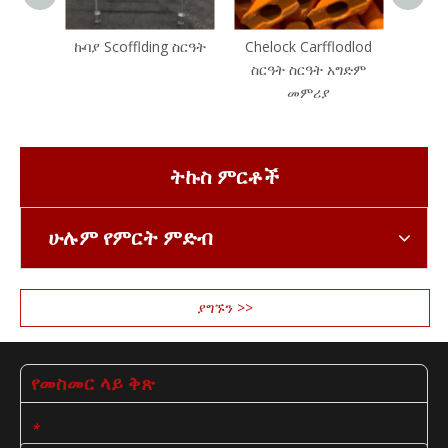
ኩባያ Scofflding ስርዓት
Chelock Carfflodlod
C
ስርዓት ስርዓት አግድም
Carf
መምሪያ
ትኩስ ምርቶች
ሁሉም የምርት ምድብ
ያግኙን >>
የመስመር ላይ ቅጽ
*