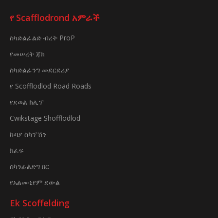
የ Scafflodrond አምራች
ስካድልፊልድ ብረት ProP
የመሠረት ጃክ
ስካድልፊንግ መደርደሪያ
የ Scofflodlod Road Roads
የደወል ክሊፕ
Cwikstage Shofflodlod
ኩባያ ስካፕሽን
ክፈፍ
ስካንፊልድግ በር
የአልሙኒየም ደውል
Ek Scoffelding