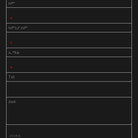
*
*
*
ይስቀሉ