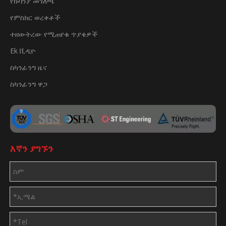
የኩባንያ መገለጫ
የምስክር ወረቀቶች
ተዘውትረው የሚጠየቁ ጥያቄዎች
Ek ቪዲዮ
ስካንፊንግ ዜና
ስካንፊንግ ዋጋ
እኛን ያግኙን