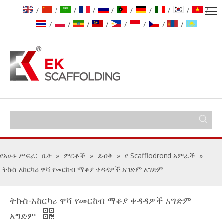
/
/
/
/
/
/
/
/
/
/
/
/
/
/
/
/
/
/
የአሁኑ ሥፍራ:
ቤት
»
ምርቶች
»
ደብቅ
»
የ Scafflodrond አምራች
»
ትኩስ-አከርካሪ ዋሻ የመርከብ ማቆያ ቀዳዳዎች አግድም አግድም
ትኩስ-አከርካሪ ዋሻ የመርከብ ማቆያ ቀዳዳዎች አግድም
አግድም