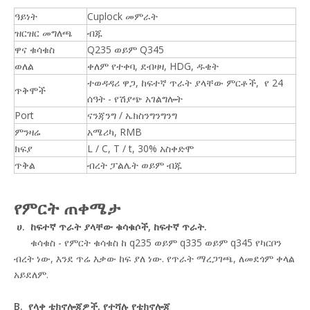
ዓይነት
Cuplock መምራት
ዝርዝር መግለጫ
ብጁ
ዋና ቁሳቁስ
Q235 ወይም Q345
ወለል
ቀለም የተቀባ, ደብዛዛ, HDG, ዱቄት
ተወዳዳሪ ዋጋ, ከፍተኛ ጥራት ያላቸው ምርቶች, የ 24
ጥቅሞች
ሰዓት - የሽያጭ አገልግሎት
Port
ናንጃንግ / ኤክስንግንግንግ
ምንዛሬ
አሜሪካ, RMB
ክፍያ
L / C, T / t, 30% አስቀድሞ
ጥቅል
ብረት ፓልሌት ወይም ብጁ
የምርት ጠቀሜታ
ሀ. ከፍተኛ ጥራት ያላቸው ቁሳቁሶች, ከፍተኛ ጥራት.
ቁሳቁስ - የምርት ቁሳቁስ ከ q235 ወይም q335 ወይም q345 የካርቦን
ብረት ነው, እንደ ጥሬ እቃው ከፍ ያለ ነው. የጥራት ማረጋገጫ, ለመደጎም ቀላል
አይደለም.
B. የላቀ ቴክኖሎጂዎች, የተሻሉ የቴክኖሎጂ