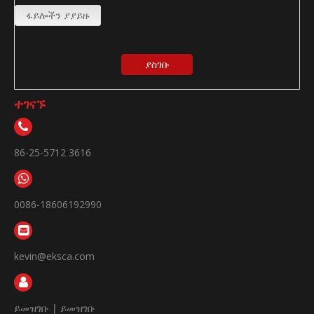
ፋይሎችን ያያይዙ
ያስገቡ
ተገናኙ
86-25-5712 3616
0086-18606192990
kevin@eksca.com
ይመዝገቡ
|
ይመዝገቡ