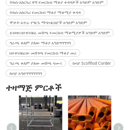
ትኩስ-አከርካሪ ዋሻ የመርከብ ማቆያ ቀዳዳዎች አግድም አግድም
ትኩስ-አከርካሪ የመርከብ ማቆያ ማቆሚያ ቀዳዳ
ሞቃት-አጥራ የግርጌ ማጭበርበሮች አግድም አግድም
ደብዛዛ በተቀነባበረ መሸጫ የመርከብ ማቆሚያዎች አግድም አግድም
ግራጫ ቀለም ያለው ማቆያ አግድግግግግግ
በተቀነባበረው መሸጎጫ የመርከብ ማቆያ መሪ
ግራጫ ቀለም ያለው መሸጫ ሳሙና
ኩባያ Scofflod Corder
ኩባያ አግድግግግግግግግ
ተዛማጅ ምርቶች