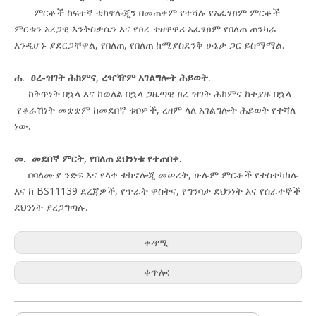
ምርቶች ከፍተኛ ቴክኖሎጂን በመጠቀም የተሻሉ የአፈፃፀም ምርቶች
ምርቱን አረጋዊ እንቅስቃሴን እና የፀረ-ተዘዋዋሪ አፈፃፀም የበለጠ ጠንካራ
እንዲሆኑ ያደርጋቸዋል, የበለጠ, የበለጠ ከሚያስደንቅ ሁኔታ ጋር ይስማማል.
ሐ. ፀረ-ዝገት ሕክምና, ረዣዥም አገልግሎት ሕይወት.
ከቅጥነት በኋላ እና ከወለል በኋላ ጋዜጣዊ ፀረ-ዝገት ሕክምና ከተያዙ በኋላ
የቆራሽነት መቋቋም ከመደበኛ ቱቦዎች, ረዘም ላለ አገልግሎት ሕይወት የተሻለ
ነው.
መ. መደበኛ ምርት, የበለጠ ደህንነቱ የተጠበቀ.
በባለሙያ ንድፍ እና የላቀ ቴክኖሎጂ መሠረት, ሁሉም ምርቶች የተስተካከሉ
እና ከ BS11139 ደረጃዎች, የጥራት ዋስትና, የግንባታ ደህንነት እና የሰራተኞች
ደህንነት ያረጋግጣሉ.
ቀዳሚ:
ቀጥሎ: