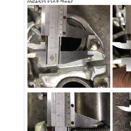
ስካፎልዲንግ ጥንዶች ማወቂያ