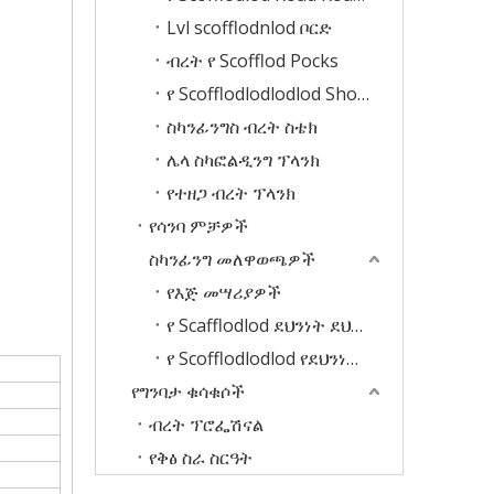
Lvl scofflodnlod ቦርድ
ብረት የ Scofflod Pocks
የ Scofflodlodlodlod Shook Pok
ስካንፊንግስ ብረት ስቴክ
ሌላ ስካፎልዲንግ ፕላንክ
የተዘጋ ብረት ፕላንክ
የሳንባ ምቻዎች
ስካንፊንግ መለዋወጫዎች
የእጅ መሣሪያዎች
የ Scafflodlod ደህንነት ደህንነት መሳሪያ
የ Scofflodlodlod የደህንነት መረብ
የግንባታ ቁሳቁሶች
ብረት ፕሮፌሽናል
የቅፅ ስራ ስርዓት