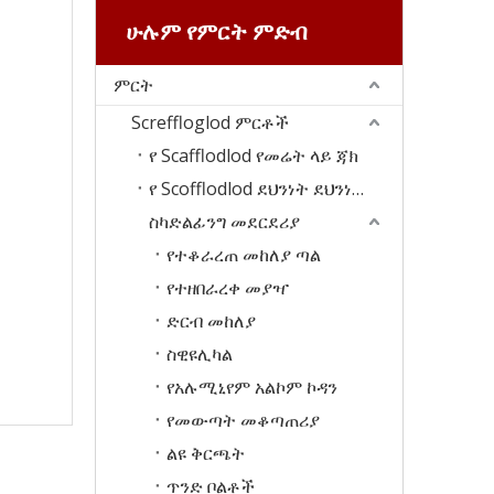
ሁሉም የምርት ምድብ
ምርት
Screffloglod ምርቶች
የ Scafflodlod የመሬት ላይ ጃክ
የ Scofflodlod ደህንነት ደህንነት በር
ስካድልፊንግ መደርደሪያ
የተቆራረጠ መከለያ ጣል
የተዘበራረቀ መያዣ
ድርብ መከለያ
ስዊዩሊካል
የአሉሚኒየም አልኮም ኮዳን
የመውጣት መቆጣጠሪያ
ልዩ ቅርጫት
ጥንድ ቦልቶች