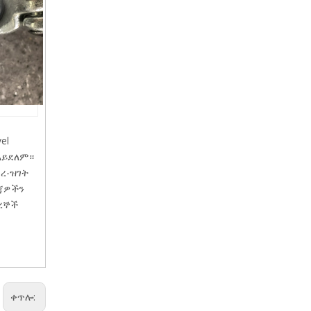
el
አይደለም።
ፀረ-ዝገት
ድጃዎችን
ጥረኞች
ቀጥሎ: