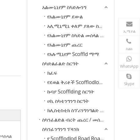
አልሙኒኒየም ስካድሎንግ
የአልሙኒየም ደውል
አሊሚኒሚኒ ቀለም ያለው ስኪንግ
ኢሜይል
የአልሙኒየም ስካድል መሰላል መሰላል
የአልሙኒየም ጨረር
ስልክ
የአሉሚኒየም Scoffld ማማ
ስካድልፊልድ ስርዓት
WhatsApp
ክፈፍ
የደወል ቅሪቶች Scofflodlod ስርዓት
Skype
ኩባያ Scofflding ስርዓት
ሀኪ ስካቲንግንግ ስርዓት
ክሊስቲስቲክ ስፕሪንግንግልድ ስርዓት
ስካንፊልድል ብረት ጨረር / መሰላል
ስካንፊንግንግ ፕላንክ
ተካክላል
የ Scofflodlod Road Roads