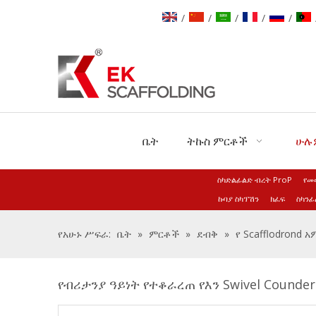
/
/
/
/
/
ቤት
ትኩስ ምርቶች
ሁሉ
ስካድልፊልድ ብረት ProP
የመ
ኩባያ ስካፕሽን
ክፈፍ
ስካንፊ
የአሁኑ ሥፍራ:
ቤት
»
ምርቶች
»
ደብቅ
»
የ Scafflodrond 
የብሪታንያ ዓይነት የተቆራረጠ የእን Swivel Counde