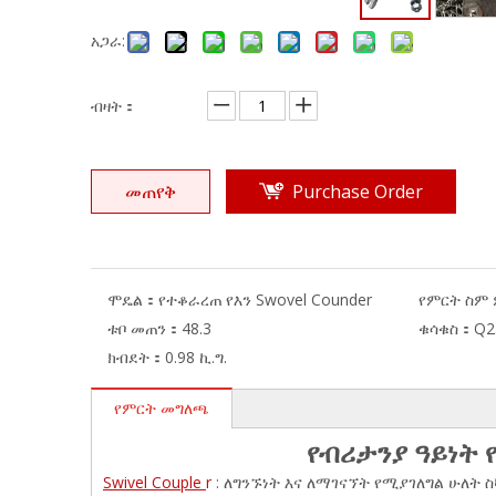
አጋራ:
ብዛት：
መጠየቅ
Purchase Order
ሞዴል：
የተቆራረጠ የእን Swovel Counder
የምርት ስም
ቱቦ መጠን：
48.3
ቁሳቁስ：
Q2
ክብደት：
0.98 ኪ.ግ.
የምርት መግለጫ
የብሪታንያ ዓይነት 
Swivel Couple
r
: ለግንኙነት እና ለማገናኘት የሚያገለግል ሁለት 