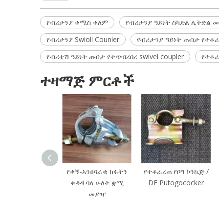
የብሪታንያ ቀሚስ ቀለም
የብሪታንያ ዓይነት ስካድል ሊትድል 
የብሪታንያ Swioll Counler
የብሪታንያ ዓይነት ጠብታ የተቆ
የብሪቲሽ ዓይነት ጠብታ የተጭበረበረ swivel coupler
የተቆራ
ተዛማጅ ምርቶች
የቀኝ-አንፀባራቂ ክፋትን
የተቆራረጠ የቦግ ኮንኬጅ /
ቀዳዳ ባለ ሁለት ቋሚ
DF Putogococker
መያዣ