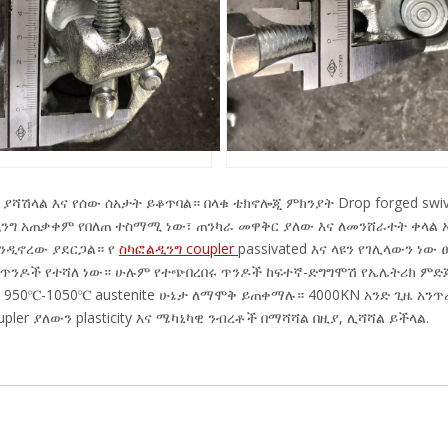
ሻሽላል እና የሰው ሰአታት ይቆጥባል። በላቁ ቴክኖሎጂ ምክንያት Drop forged swiv
ፎልዲንግ አጠቃቀም የበለጠ ተስማሚ ነው፣ ጠንካራ መዋቅር ያለው እና ለመንሸራተት ቀላል 
እንዲኖረው ያደርጋል። የ
ስካፎልዲንግ coupler
passivated እና ላዩን የገሊላውን ነው 
 ከተራ ጥንዶች የተሻለ ነው። ሁሉም የተጭበረበሩ ጥንዶች ከፍተኛ-ድግግሞሽ የኤሌትሪክ ም
950℃-1050℃ austenite ሁኔታ ለማሞቅ ይጠቀማሉ። 4000KN አንድ ጊዜ አን
ler ያለውን plasticity እና ሜካኒካዊ ንብረቶች በማሻሻል በዚያ, ሊሻሻል ይችላል.