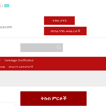
/
ጥቅስ ያግኙ
sca.com
ስካንፊንግስ መስፈርቶች
ፕ
Cwikstage Shofflodlod
መሰላል
ስካንፊንግ መለዋወጫዎች
ትኩስ ምርቶች