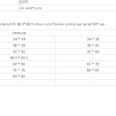
Q235
ነጭ ወይም ቢጫ
 መግለጫዎች፡ 48.3*48.3 ናቸው። እንደሚታየው አንዳንድ ልዩ ዝርዝሮችም አሉ-
ስዊዩሊካል
34 * 34
34 * 38
38 * 38
38 * 42
42 * 42
42 * 60
48.3 * 60.3
-
60 * 60
60 * 76
76 * 76
86 * 89
89 * 89
-
-
-