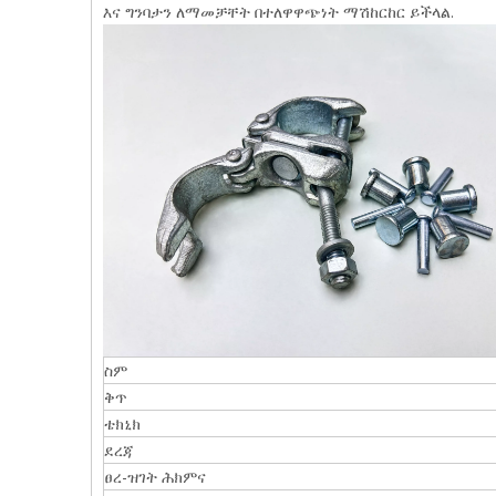
እና ግንባታን ለማመቻቸት በተለዋዋጭነት ማሽከርከር ይችላል.
ስም
ቅጥ
ቴክኒክ
ደረጃ
ፀረ-ዝገት ሕክምና