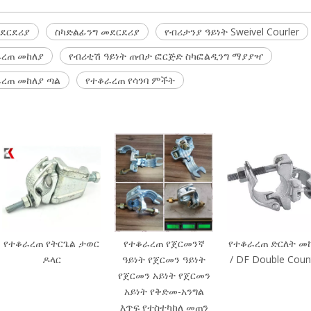
መደርደሪያ
ስካድልፊንግ መደርደሪያ
የብሪታንያ ዓይነት Sweivel Courler
ራረጠ መከለያ
የብሪቲሽ ዓይነት ጠብታ ፎርጅድ ስካፎልዲንግ ማያያዣ
ረጠ መከለያ ጣል
የተቆራረጠ የሳንባ ምችት
የተቆራረጠ የትርጌል ታወር
የተቆራረጠ የጀርመንኛ
የተቆራረጠ ድርለት መ
ዶላር
ዓይነት የጀርመን ዓይነት
/ DF Double Coun
የጀርመን አይነት የጀርመን
አይነት የቅድመ-አንግል
እጥፍ የተስተካከለ መጠን