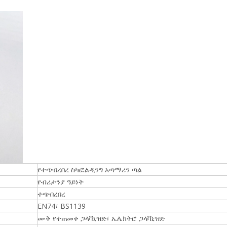
የተጭበረበረ ስካፎልዲንግ አጣማሪን ጣል
የብሪታንያ ዓይነት
ተጭበረበረ
EN74፣ BS1139
ሙቅ የተጠመቀ ጋላቫኒዝድ፣ ኤሌክትሮ ጋላቫኒዝድ