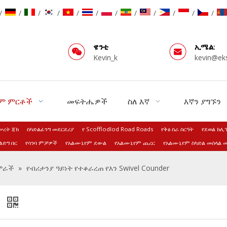
/
/
/
/
/
/
/
/
/
/
/
/
ዌንቲ
ኢሜል:
Kevin_k
kevin@ek
ም ምርቶች
መፍትሔዎች
ስለ እኛ
እኛን ያግኙን
ሠረት ጃክ
ስካድልፊንግ መደርደሪያ
የ Scofflodlod Road Roads
የቅፅ ስራ ስርዓት
የደወል ክሊ
ልድግ በር
የሳንባ ምቻዎች
የአልሙኒየም ደውል
የአልሙኒየም ጨረር
የአልሙኒየም ስካድል መሰላል 
አምራች
»
የብሪታንያ ዓይነት የተቆራረጠ የእን Swivel Counder
r