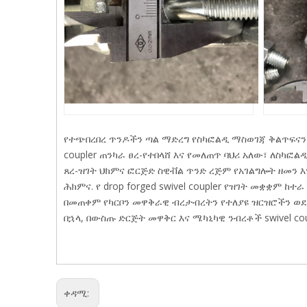
የተጭበረበረ ጥንዶችን ጣል ማድረግ የስካፎልዲ ማስወገጃ ቅልጥፍናን ያ
coupler ጠንካራ ፀረ-የተበላሸ እና የመለጠጥ ባህሪ አለው፣ ለስካ
ጸረ-ዝገት ህክምና ፎርጅድ ስዊቭል ጥንድ ረጅም የአገልግሎት ዘመን 
ሕክምና. የ drop forged swivel coupler የዝገት መቋቋም
በመጠቀም የካርቦን መዋቅራዊ ብረታብረትን የተለያዩ ዝርዝሮችን ወደ 
በኋላ, በውስጡ ድርጅት መዋቅር እና ሜካኒካዊ ንብረቶች swivel coup
ቀዳሚ: