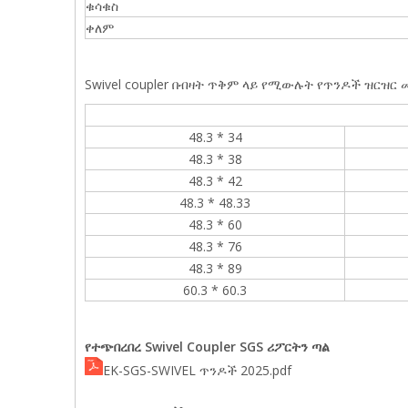
ቁሳቁስ
ቀለም
Swivel coupler በብዛት ጥቅም ላይ የሚውሉት የጥንዶች ዝርዝር
48.3 * 34
48.3 * 38
48.3 * 42
48.3 * 48.33
48.3 * 60
48.3 * 76
48.3 * 89
60.3 * 60.3
የተጭበረበረ Swivel Coupler SGS ሪፖርትን ጣል
EK-SGS-SWIVEL ጥንዶች 2025.pdf