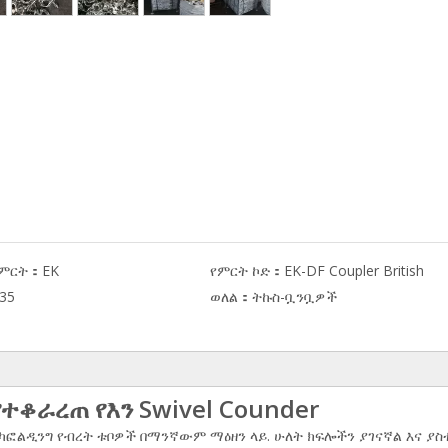
 ምርት：
EK
የምርት ኮድ：
EK-DF Coupler British
35
ወለል：
ትኩስ-ቧንቧዎች
የተቆራረጠ የእን Swivel Counder
ስካፎልዲንግ የብረት ቱቦዎች በማንኛውም ማዕዘን ላይ. ሁለት ክፍሎችን ያገናኛል እና ያስ