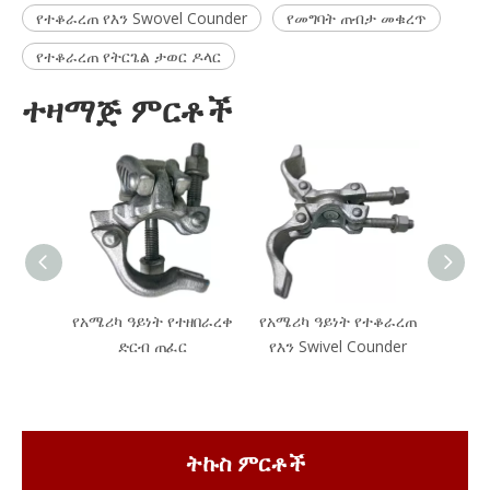
የተቆራረጠ የእን Swovel Counder
የመግባት ጠብታ መቁረጥ
የተቆራረጠ የትርጌል ታወር ዶላር
ተዛማጅ ምርቶች
የአሜሪካ ዓይነት የተዘበራረቀ
የአሜሪካ ዓይነት የተቆራረጠ
የ
ድርብ ጠፈር
የእን Swivel Counder
የተቆራ
ትኩስ ምርቶች