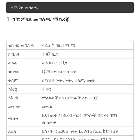
የምርት መግለጫ
1. ፕሮፖዛል
መግለጫ ማስረጃ
ዝርዝር መግለጫ
48.3 * 48.3 ሚ.ሜ
ክብደት
1.47 ኪ.ግ.
ወለል
ኤሌክትሮ ጋቪን
ቁሳቁስ
Q235 የካርቦን ብረት
ቀለም
ሰማያዊ-ነጭ, ነጭ, ቀለም, ወዘተ
Maq
1 ቶን
Mark
ምልክቶችዎን በምርቶች ላይ ያብጁ
መንገድ
መጣል
ከእንጨት / ከአረብ ብረት ፓነሎች ጋር የተሸሸገ
ማሸግ
ቦርሳዎች
ደረጃ
En74-1: 2005 ክፍል B, A1576.2, bs1139
SGS, ENT12810, እንደ / nse1576.3,