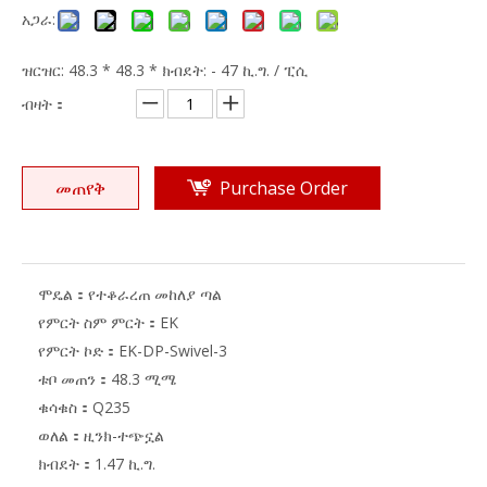
አጋራ:
ዝርዝር: 48.3 * 48.3 * ክብደት: - 47 ኪ.ግ. / ፒሲ
ብዛት：
መጠየቅ
Purchase Order
ሞዴል：
የተቆራረጠ መከለያ ጣል
የምርት ስም ምርት：
EK
የምርት ኮድ：
EK-DP-Swivel-3
ቱቦ መጠን：
48.3 ሚሜ
ቁሳቁስ：
Q235
ወለል：
ዚንክ-ተጭኗል
ክብደት：
1.47 ኪ.ግ.