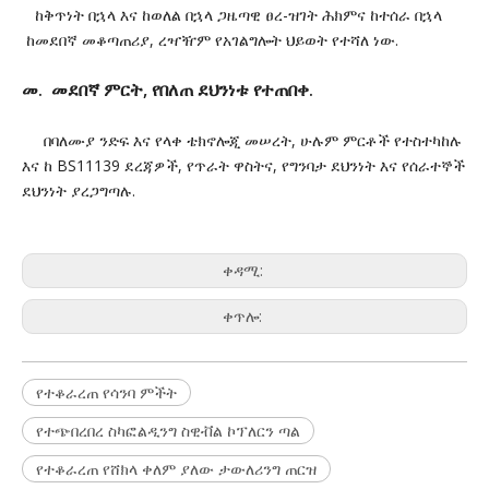
ከቅጥነት በኋላ እና ከወለል በኋላ ጋዜጣዊ ፀረ-ዝገት ሕክምና ከተሰራ በኋላ
ከመደበኛ መቆጣጠሪያ, ረዣዥም የአገልግሎት ህይወት የተሻለ ነው.
መ. መደበኛ ምርት, የበለጠ ደህንነቱ የተጠበቀ.
በባለሙያ ንድፍ እና የላቀ ቴክኖሎጂ መሠረት, ሁሉም ምርቶች የተስተካከሉ
እና ከ BS11139 ደረጃዎች, የጥራት ዋስትና, የግንባታ ደህንነት እና የሰራተኞች
ደህንነት ያረጋግጣሉ.
ቀዳሚ:
ቀጥሎ:
የተቆራረጠ የሳንባ ምችት
የተጭበረበረ ስካፎልዲንግ ስዊቭል ኮፕለርን ጣል
የተቆራረጠ የሸክላ ቀለም ያለው ታውለሪንግ ጠርዝ