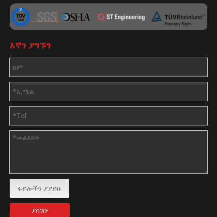
እኛን ያግኙን
ፋይሎችን ያያይዙ
ያስገቡ