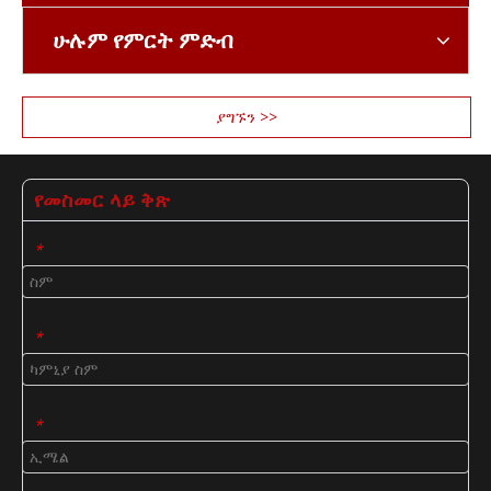
ሁሉም የምርት ምድብ
ያግኙን >>
የመስመር ላይ ቅጽ
*
*
*