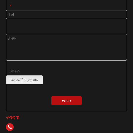
*
ይስቀሉ
ፋይሎችን ያያይዙ
ያስገቡ
ተገናኙ