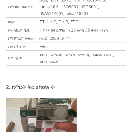
የምስክር ወረቀት
anesi10.8, ISO9001, ISO3001,
ISASS14001, alsas18001
ክፍያ
TT, L / C, D / P, ETC
የመላኪያ ጊዜ
ትዕዛዙ ከተረጋገጠ ከ 20 እስከ 35 ቀናት በኋላ
የማምረቻ ችሎታ
በወር 2000 ቶኖች
የመነሻ ቦታ ​
ቻይና
ደቡብ አሜሪካ, ሰሜን አሜሪካ, አውሎ ነፋስ ,
ዋና ገበያ
ደቡብ አፍሪካ
2. የምርት ትር show ት