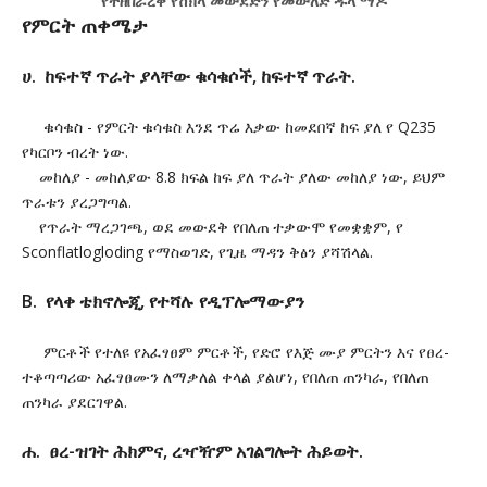
የተዘበራረቀ የሸክላ መውደድን የመውለድ ዱላ ማዶ
የምርት ጠቀሜታ
ሀ. ከፍተኛ ጥራት ያላቸው ቁሳቁሶች, ከፍተኛ ጥራት.
ቁሳቁስ - የምርት ቁሳቁስ እንደ ጥሬ እቃው ከመደበኛ ከፍ ያለ የ Q235
የካርቦን ብረት ነው.
መከለያ - መከለያው 8.8 ክፍል ከፍ ያለ ጥራት ያለው መከለያ ነው, ይህም
ጥራቱን ያረጋግጣል.
የጥራት ማረጋገጫ, ወደ መውደቅ የበለጠ ተቃውሞ የመቋቋም, የ
Sconflatlogloding የማስወገድ, የጊዜ ማዳን ቅፅን ያሻሽላል.
B. የላቀ ቴክኖሎጂ, የተሻሉ የዲፕሎማውያን
ምርቶች የተለዩ የአፈፃፀም ምርቶች, የድሮ የእጅ ሙያ ምርትን እና የፀረ-
ተቆጣጣሪው አፈፃፀሙን ለማቃለል ቀላል ያልሆነ, የበለጠ ጠንካራ, የበለጠ
ጠንካራ ያደርገዋል.
ሐ. ፀረ-ዝገት ሕክምና, ረዣዥም አገልግሎት ሕይወት.