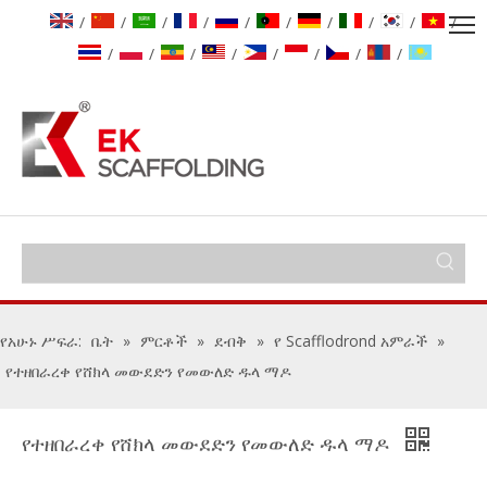
/
/
/
/
/
/
/
/
/
/
/
/
/
/
/
/
/
/
የአሁኑ ሥፍራ:
ቤት
»
ምርቶች
»
ደብቅ
»
የ Scafflodrond አምራች
»
የተዘበራረቀ የሸክላ መውደድን የመውለድ ዱላ ማዶ
የተዘበራረቀ የሸክላ መውደድን የመውለድ ዱላ ማዶ