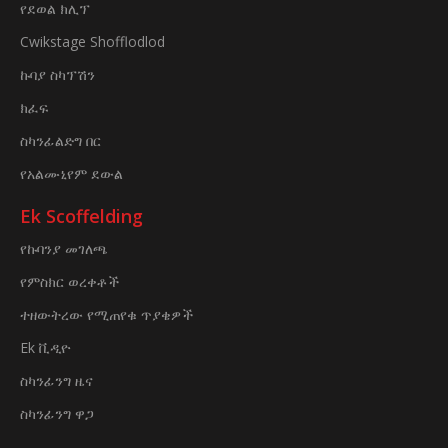
የደወል ክሊፕ
Cwikstage Shofflodlod
ኩባያ ስካፕሽን
ክፈፍ
ስካንፊልድግ በር
የአልሙኒየም ደውል
Ek Scoffelding
የኩባንያ መገለጫ
የምስክር ወረቀቶች
ተዘውትረው የሚጠየቁ ጥያቄዎች
Ek ቪዲዮ
ስካንፊንግ ዜና
ስካንፊንግ ዋጋ