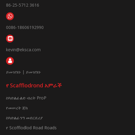
86-25-5712 3616
0086-18606192990
kevin@eksca.com
ይመዝገቡ
|
ይመዝገቡ
የ Scafflodrond አምራች
ስካድልፊልድ ብረት ProP
የመሠረት ጃክ
ስካድልፊንግ መደርደሪያ
የ Scofflodlod Road Roads