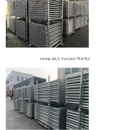
የደወል ክሊፕ የመርከብ ማቆሚያ