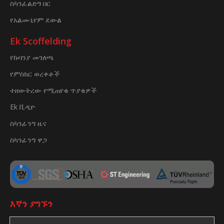
ስካንፊልድግ በር
የአልሙኒየም ደውል
Ek Scoffelding
የኩባንያ መገለጫ
የምስክር ወረቀቶች
ተዘውትረው የሚጠየቁ ጥያቄዎች
Ek ቪዲዮ
ስካንፊንግ ዜና
ስካንፊንግ ዋጋ
እኛን ያግኙን