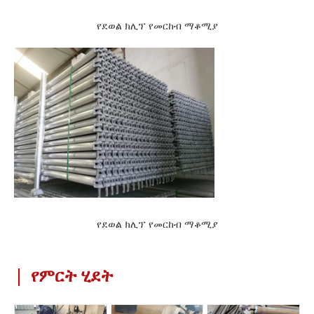
የደወል ክሊፕ የመርከብ ማቆሚያ
የደወል ክሊፕ የመርከብ ማቆሚያ
|
የምርት ሂደት