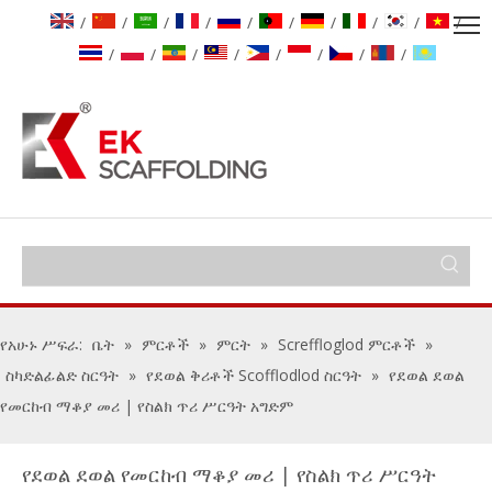
/
/
/
/
/
/
/
/
/
/
/
/
/
/
/
/
/
/
የአሁኑ ሥፍራ:
ቤት
»
ምርቶች
»
ምርት
»
Screffloglod ምርቶች
»
ስካድልፊልድ ስርዓት
»
የደወል ቅሪቶች Scofflodlod ስርዓት
»
የደወል ደወል
የመርከብ ማቆያ መሪ | የስልክ ጥሪ ሥርዓት አግድም
የደወል ደወል የመርከብ ማቆያ መሪ | የስልክ ጥሪ ሥርዓት