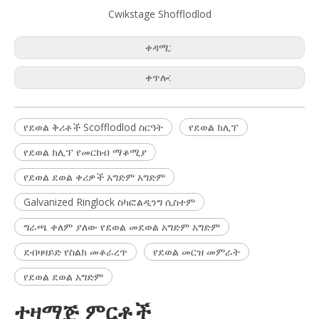
Cwikstage Shofflodlod
ቀዳሚ:
ቀጥሎ:
የደወል ቅሪቶች Scofflodlod ስርዓት
የደወል ክሊፕ
የደወል ክሊፕ የመርከብ ማቆሚያ
የደወል ደወል ቀሪዎች አግድም አግድም
Galvanized Ringlock ስካፎልዲንግ ሲስተም
ግራጫ ቀለም ያለው የደወል መደወል አግድም አግድም
ደብዛዛይድ የስልክ መቆራረጥ
የደወል መርዝ መምራት
የደወል ደወል አግድም
ተዛማጅ ምርቶች