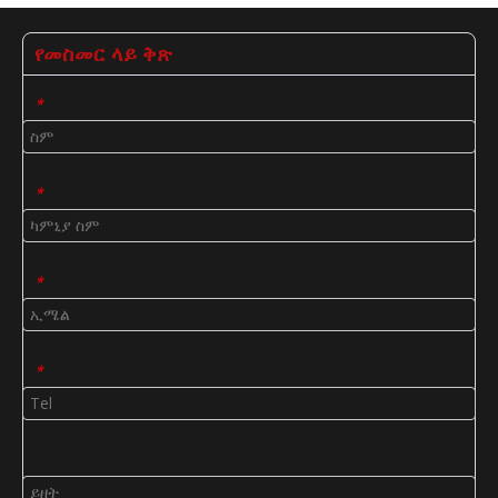
የመስመር ላይ ቅጽ
*
*
*
*