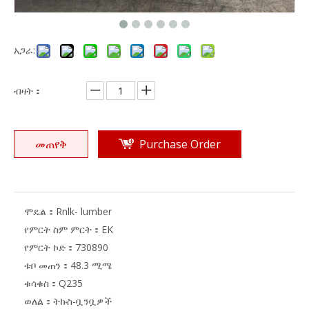
አጋራ:
ብዛት：
መጠየቅ
Purchase Order
ሞዴል：
Rnlk- lumber
የምርት ስም ምርት：
EK
የምርት ኮድ：
730890
ቱቦ መጠን：
48.3 ሚሜ
ቁሳቁስ：
Q235
ወለል：
ትኩስ-ቧንቧዎች