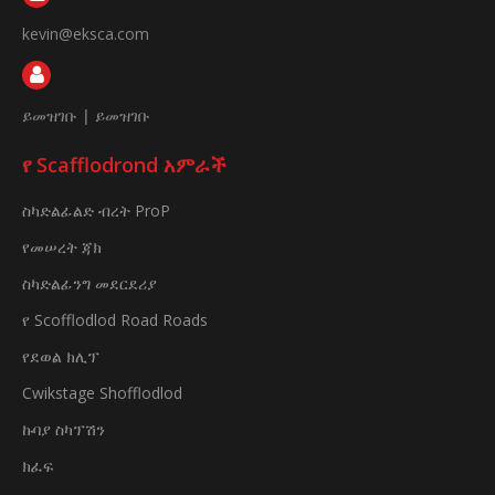
kevin@eksca.com
ይመዝገቡ
|
ይመዝገቡ
የ Scafflodrond አምራች
ስካድልፊልድ ብረት ProP
የመሠረት ጃክ
ስካድልፊንግ መደርደሪያ
የ Scofflodlod Road Roads
የደወል ክሊፕ
Cwikstage Shofflodlod
ኩባያ ስካፕሽን
ክፈፍ