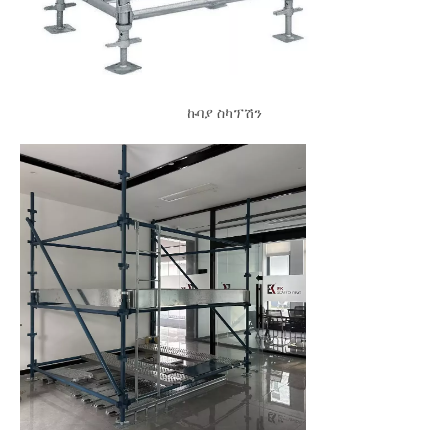
ኩባያ ስካፕሽን