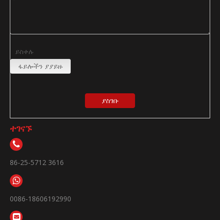
ይስቀሉ
ፋይሎችን ያያይዙ
ያስገቡ
ተገናኙ
86-25-5712 3616
0086-18606192990