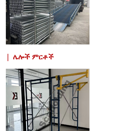
|
ሌሎች ምርቶች