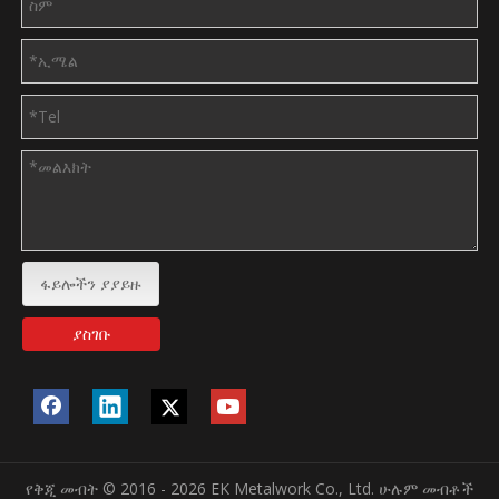
ፋይሎችን ያያይዙ
ያስገቡ
የቅጂ መብት © 2016 - 2026 EK Metalwork Co., Ltd. ሁሉም መብቶች