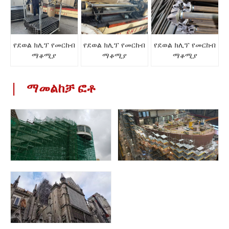
የደወል ክሊፕ የመርከብ
የደወል ክሊፕ የመርከብ
የደወል ክሊፕ የመርከብ
ማቆሚያ
ማቆሚያ
ማቆሚያ
|
ማመልከቻ ፎቶ