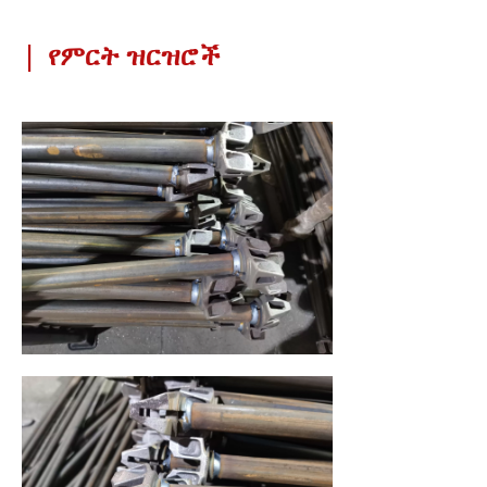
|
የምርት ዝርዝሮች