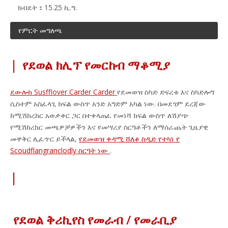
ክብደት：
15.25 ኪ.ግ.
የምርት መግለጫ
|
የደወል ክሊፕ የመርከብ ማቆሚያ
ደውሎክ Susfflover Carder Carder
የደመወዝ ስካድ ድፍረቱ እና ስካድሎግ
ሲስተም አስፈላጊ ክፍል ውስጥ አንድ አግድም አካል ነው. በመደጎም ደረጃው
ከሚሽከረከር አወቃቀር ጋር በተቀላጠፈ የመነሻ ክፍል ውስጥ ለሽያጭ
የሚሽከረከር መጫዎቻዎችን እና የመሣሪያ ስርዓቶችን ለማሰራጨት ጊዜያዊ
መዋቅር ሊፈጥር ይችላል,
የደመወዝ ቀዳሚ ሸለቆ ስዲድ የተካነ የ
Scoudflangranclodly ስርዓት ነው
.
|
የደወል ቅሪኪየስ የመራብ / የመራቢያ