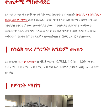
ተጠቃሚ ማስተዳደር
የደወል ደወል ቅሪቶች ጭንቅላት መሪ ስድጓዱ ራስ ባለበት
ስዲስሊንግ ስካፕሊን
ደረጃ ላይ የተገናኘ
ሲሆን በመራቢያው ጭንቅላት ላይ በተጫነ ሰርግ ፒን ጋር
በተያያዘ የተገናኘ ነው. ለመተላለፊያው, ግንባታ እና ለድጋፍ የመነሻውን
መሰረታዊ ክፈፍ እና ግንብ ለመመስረት የደወል ፒንዎን ወደ ቀለበት ደውሎ
መኮንን (ኮንስትራክሽን) ደረጃን ለመጠቅለል የ GAGEP ፒን ይጠቀሙ.
|
የስልክ ጥሪ ሥርዓት አግድም መጠን
የደመወዝ
ስርዓት አግድም
ከ 48.3 ሚሜ, 0.73M, 1.04m, 1.09 ሜትር,
1.07 ሜ, 1.07 ሜ, 2.07 ሜ, 2.07m እና 3.0me ይገኛል. ብጁ መጠኖችም
ይገኛሉ.
|
የምርት ማሸግ