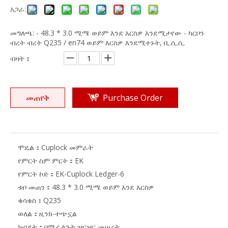
አጋራ:
መግለጫ: - 48.3 * 3.0 ሚሜ ወይም እንደ እርስዎ እንደሚታየው - ካርቦን
ብረት ብረት Q235 / en74 ወይም እርስዎ እንደሚተኑት, ቢ.ሲ.ሲ.
ብዛት：
መጠየቅ
Purchase Order
ሞዴል：
Cuplock መምራት
የምርት ስም ምርት：
EK
የምርት ኮድ：
EK-Cuplock Ledger-6
ቱቦ መጠን：
48.3 * 3.0 ሚሜ ወይም እንደ እርስዎ
ቁሳቁስ：
Q235
ወለል：
ዚንክ-ተጭኗል
ክብደት：
በሚፈልጉት ዝርዝር መሠረት