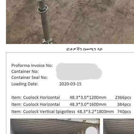
ፎቶዎችን በመጫን ላይ