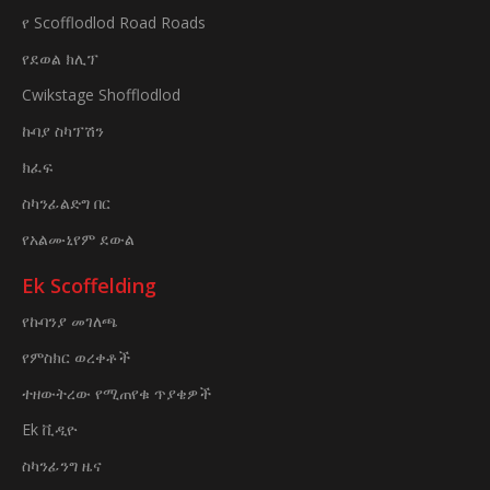
የ Scofflodlod Road Roads
የደወል ክሊፕ
Cwikstage Shofflodlod
ኩባያ ስካፕሽን
ክፈፍ
ስካንፊልድግ በር
የአልሙኒየም ደውል
Ek Scoffelding
የኩባንያ መገለጫ
የምስክር ወረቀቶች
ተዘውትረው የሚጠየቁ ጥያቄዎች
Ek ቪዲዮ
ስካንፊንግ ዜና