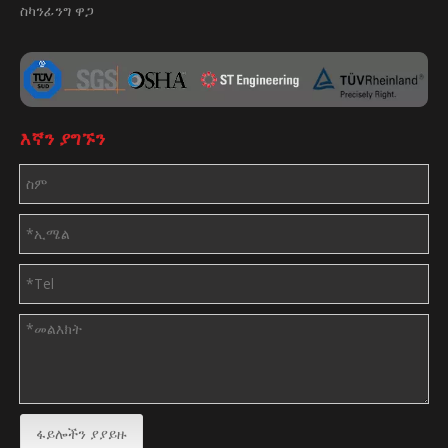
ስካንፊንግ ዋጋ
እኛን ያግኙን
ፋይሎችን ያያይዙ