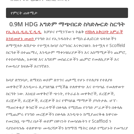
የምርት ጠቀሜታ
0.9M HDG አግድም ማጭበርድ ስካድሎርድ ስርዓት
የኢ.ኬ.ቢ.ዲ.ሲ.ፒ.ዲ.ዲ.
​ ከቻይና የሚገኘውን ትልቅ
የሸክላ አቅርቦት አምራች
እንደመሆኑ መጠን
የንግድ እና የኢንዱስትሪ ቀሚስ ፊሊፎርድ ፍላጎቶችን
ለማሟላት ለሽያጭ የተሟላ ኩባያ ስፖንሰር እናቀርባለን. ከተሟላ የ Scoffeld
ስርዓቶች በተጨማሪ, እንዲሁም ማቀነባበሪያዎችን እና አስማሚዎችን ጨምሮ,
የተስተካከሉ, አቀባዊ እና አግድም መስፈርቶችን ጨምሮ የመለኪያዎች እና
የመዳሪያ ክፍሎች እናገኛለን.
ኩባያ ለግንባታ, ለማደስ ወይም ለጥገና ጠቃሚ የሆኑ የተለያዩ የተለያዩ
መዋቅሮች እንዲሠሩ ሊያገለግል የሚችል ተለዋዋጭ እና ተጣጣፊ የመለዋወጥ
ስርዓት ነው. እነዚህ መዋቅሮች ጭነት, የትራፊክ መዋቅሮች, ደረጃዎች,
ደረጃዎች, ደረጃዎች, ደረጃዎች እና የሞባይል ማማዎች ያካትታሉ. ሆፕ-
ማጠናቀቂያ ቅንፎች ሠራተኞች በቀላሉ የሚሸጡ የንግድ ሥራዎችን በቀላሉ
የሚጨምሩ የንግድ መረጃዎችን በቀላሉ እንዲጭኑ ከሚያጠናቅቁ ከዋናው
የመርከቧ ጭማሪ በታች ወይም በዋናነት የመሳሰሉትን የ Scafflod ን
ሳያስተጓጉሉ ተለዋዋጭ መዳረሻዎችን ከግማሽ ሜትር በላይ የሚሆኑት የመሣሪያ