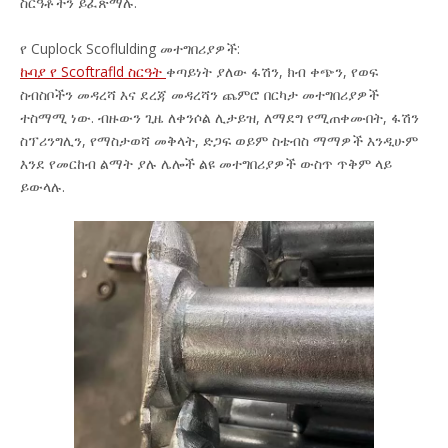
ስርዓቶችን ይፈጽማሉ.
የ Cuplock Scoflulding መተግበሪያዎች:
ኩባያ የ Scoftrafld ስርዓት
ቀጣይነት ያለው ፋሽን, ክብ ቀጭን, የወፍ
ስብስቦችን መዳረሻ እና ደረጃ መዳረሻን ጨምሮ በርካታ መተግበሪያዎች
ተስማሚ ነው. ብዙውን ጊዜ ለቀንሶል ሊታይዝ, ለማደግ የሚጠቀሙበት, ፋሽን
ስፕሪንግሊን, የማስታወሻ መቅላት, ድጋፍ ወይም ስቴብስ ማማዎች እንዲሁም
እንደ የመርከብ ልማት ያሉ ሌሎች ልዩ መተግበሪያዎች ውስጥ ጥቅም ላይ
ይውላሉ.