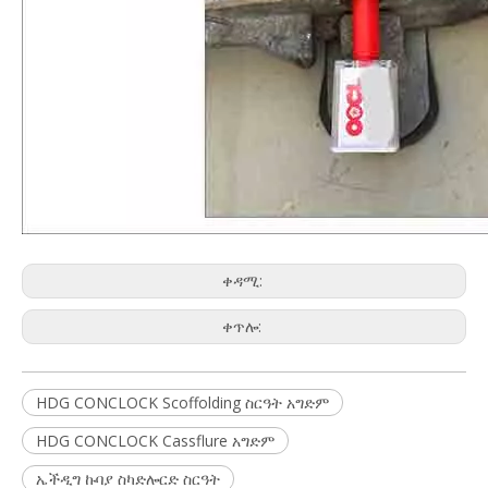
ቀዳሚ:
ቀጥሎ:
HDG CONCLOCK Scoffolding ስርዓት አግድም
HDG CONCLOCK Cassflure አግድም
ኤችዲግ ኩባያ ስካድሎርድ ስርዓት