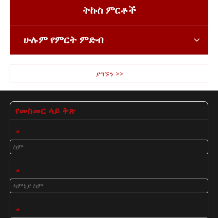
ትኩስ ምርቶች
ሁሉም የምርት ምድብ
ያግኙን >>
የመስመር ላይ ቅጽ
*
*
*