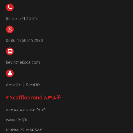
86-25-5712 3616
0086-18606192990
kevin@eksca.com
ይመዝገቡ
|
ይመዝገቡ
የ Scafflodrond አምራች
ስካድልፊልድ ብረት ProP
የመሠረት ጃክ
ስካድልፊንግ መደርደሪያ