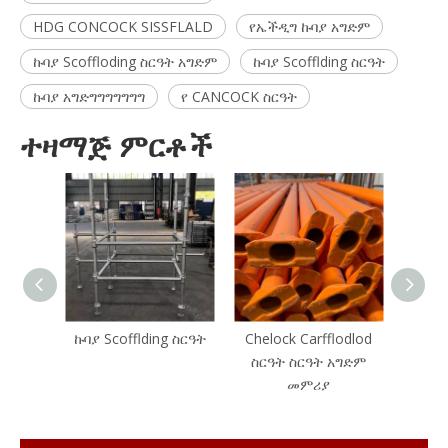
HDG CONCOCK SISSFLALD
የኤችዲግ ኩባያ አግድም
ኩባያ Scoffloding ስርዓት አግድም
ኩባያ Scofflding ስርዓት
ኩባያ አግድግግግግግግግ
የ CANCOCK ስርዓት
ተዛማጅ ምርቶች
ኩባያ Scofflding ስርዓት
Chelock Carfflodlod
C
ስርዓት ስርዓት አግድም
Carf
መምሪያ