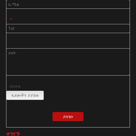
*
ይስቀሉ
ፋይሎችን ያያይዙ
ያስገቡ
ተገናኙ